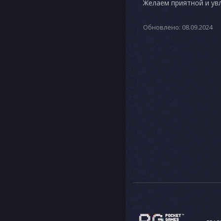
Желаем приятной и ув
Обновлено:
08.09.2024