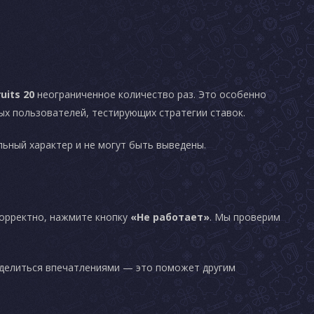
uits 20
неограниченное количество раз. Это особенно
ых пользователей, тестирующих стратегии ставок.
ьный характер и не могут быть выведены.
корректно, нажмите кнопку
«Не работает»
. Мы проверим
делиться впечатлениями — это поможет другим