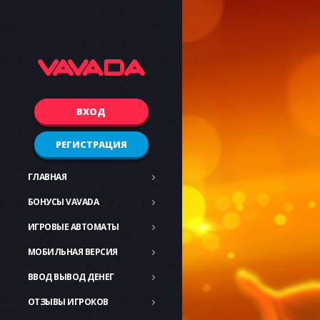
ВХОД
РЕГИСТРАЦИЯ
ГЛАВНАЯ
БОНУСЫ VAVADA
ИГРОВЫЕ АВТОМАТЫ
МОБИЛЬНАЯ ВЕРСИЯ
ВВОД ВЫВОД ДЕНЕГ
ОТЗЫВЫ ИГРОКОВ