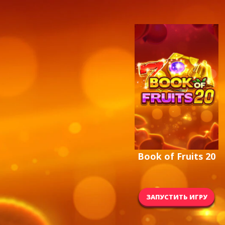
Book of Fruits 20
ЗАПУСТИТЬ ИГРУ