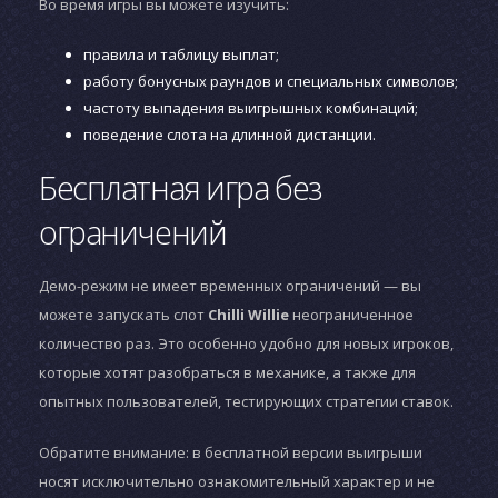
Во время игры вы можете изучить:
правила и таблицу выплат;
работу бонусных раундов и специальных символов;
частоту выпадения выигрышных комбинаций;
поведение слота на длинной дистанции.
Бесплатная игра без
ограничений
Демо-режим не имеет временных ограничений — вы
можете запускать слот
Chilli Willie
неограниченное
количество раз. Это особенно удобно для новых игроков,
которые хотят разобраться в механике, а также для
опытных пользователей, тестирующих стратегии ставок.
Обратите внимание: в бесплатной версии выигрыши
носят исключительно ознакомительный характер и не