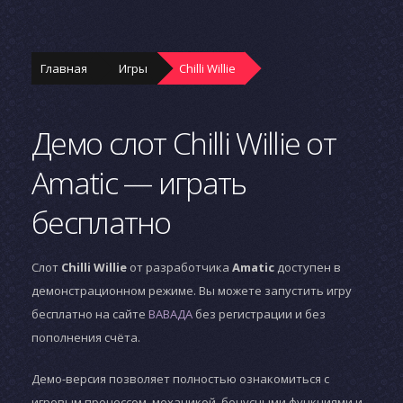
Главная
Игры
Chilli Willie
Демо слот Chilli Willie от
Amatic — играть
бесплатно
Слот
Chilli Willie
от разработчика
Amatic
доступен в
демонстрационном режиме. Вы можете запустить игру
бесплатно на сайте
ВАВАДА
без регистрации и без
пополнения счёта.
Демо-версия позволяет полностью ознакомиться с
игровым процессом, механикой, бонусными функциями и