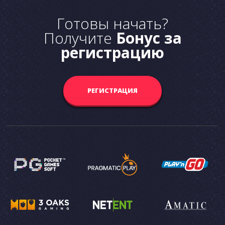
Готовы начать?
Получите
Бонус за
регистрацию
РЕГИСТРАЦИЯ