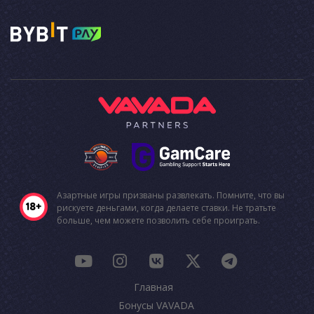
Азартные игры призваны развлекать. Помните, что вы
рискуете деньгами, когда делаете ставки. Не тратьте
больше, чем можете позволить себе проиграть.
Главная
Бонусы VAVADA