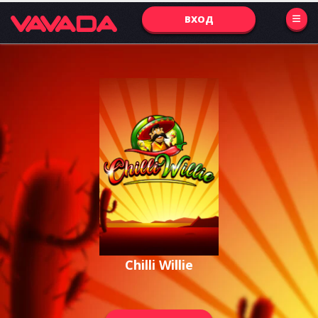
ВХОД
Chilli Willie