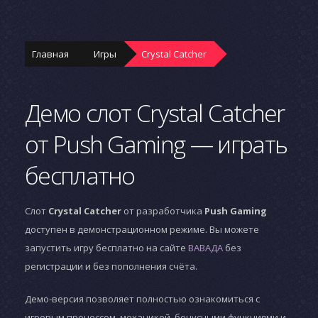
Главная
Игры
Crystal Catcher
Демо слот Crystal Catcher
от Push Gaming — играть
бесплатно
Слот
Crystal Catcher
от разработчика
Push Gaming
доступен в демонстрационном режиме. Вы можете
запустить игру бесплатно на сайте
ВАВАДА
без
регистрации и без пополнения счёта.
Демо-версия позволяет полностью ознакомиться с
игровым процессом, механикой, бонусными функциями и