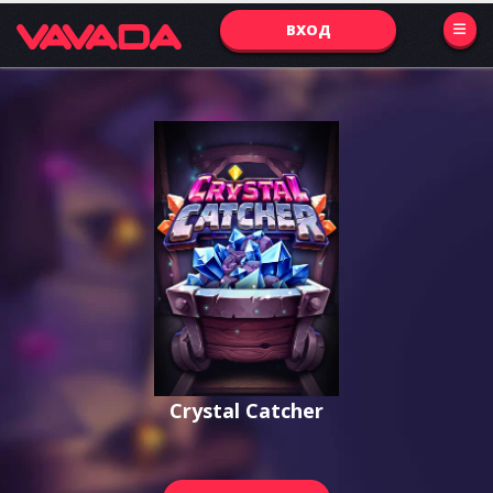
ВХОД
Crystal Catcher