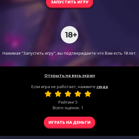
ЗАПУСТИТЬ ИГРУ
Нажимая "Запустить игру", вы подтверждаете что Вам есть 18 лет.
Открыть на весь экран
Если игра не работает, нажмите
сюда
Рейтинг
5
Всего оценок:
1
ИГРАТЬ НА ДЕНЬГИ