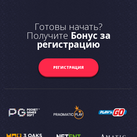
Готовы начать?
Получите
Бонус за
регистрацию
РЕГИСТРАЦИЯ