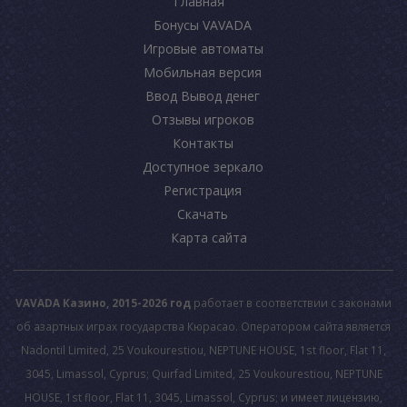
Главная
Бонусы VAVADA
Игровые автоматы
Мобильная версия
Ввод Вывод денег
Отзывы игроков
Контакты
Доступное зеркало
Регистрация
Скачать
Карта сайта
VAVADA Казино, 2015-2026 год
работает в соответствии с законами
об азартных играх государства Кюрасао. Оператором сайта является
Nadontil Limited, 25 Voukourestiou, NEPTUNE HOUSE, 1st floor, Flat 11,
3045, Limassol, Cyprus; Quirfad Limited, 25 Voukourestiou, NEPTUNE
HOUSE, 1st floor, Flat 11, 3045, Limassol, Cyprus; и имеет лицензию,