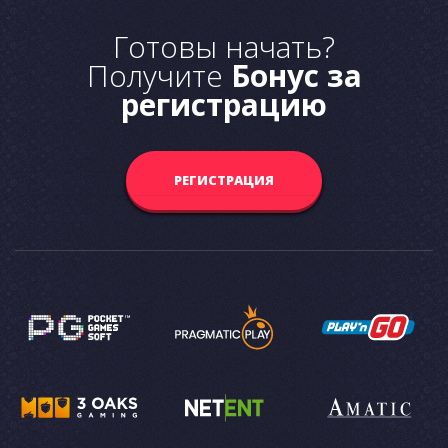
Готовы начать?
Получите
Бонус за
регистрацию
РЕГИСТРАЦИЯ