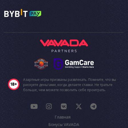
Азартные игры призваны развлекать. Помните, что вы
рискуете деньгами, когда делаете ставки. Не тратьте
больше, чем можете позволить себе проиграть.
Главная
Бонусы VAVADA