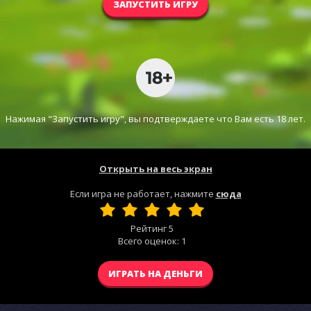
ЗАПУСТИТЬ ИГРУ
Нажимая "Запустить игру", вы подтверждаете что Вам есть 18 лет.
Открыть на весь экран
Если игра не работает, нажмите
сюда
Рейтинг
5
Всего оценок:
1
ИГРАТЬ НА ДЕНЬГИ