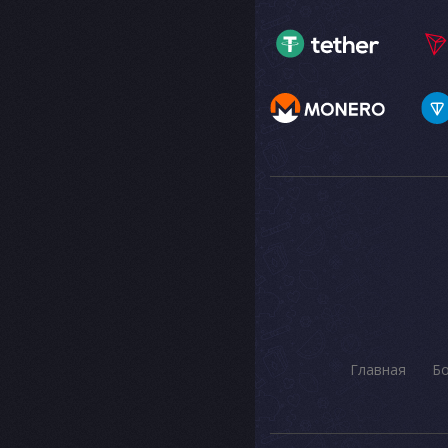
Главная
Б