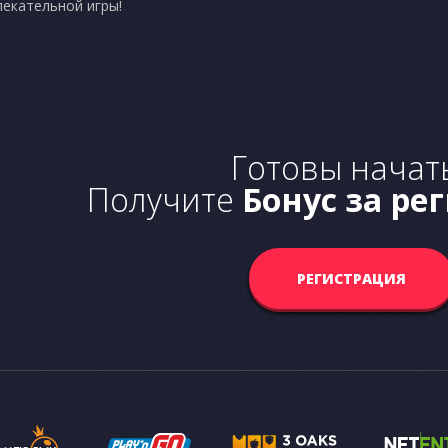
лекательной игры!
Готовы начат
Получите
Бонус за ре
РЕГИСТРАЦИЯ