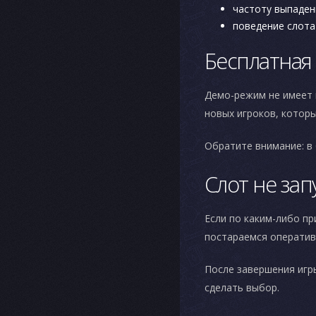
частоту выпаден
поведение слота
Бесплатная
Демо-режим не имеет 
новых игроков, которы
Обратите внимание: в
Слот не зап
Если по каким-либо п
постараемся оператив
После завершения игр
сделать выбор.