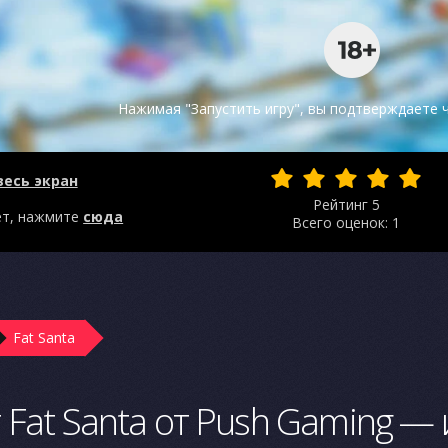
Нажимая "Запустить игру", вы подтверждаете ч
весь экран
Рейтинг
5
ет, нажмите
сюда
Всего оценок:
1
Fat Santa
 Fat Santa от Push Gaming —