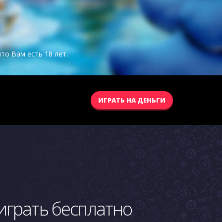
то Вам есть 18 лет.
ИГРАТЬ НА ДЕНЬГИ
 играть бесплатно