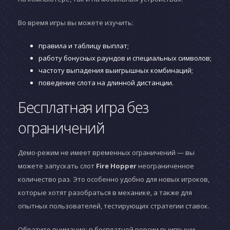
Во время игры вы можете изучить:
правила и таблицу выплат;
работу бонусных раундов и специальных символов;
частоту выпадения выигрышных комбинаций;
поведение слота на длинной дистанции.
Бесплатная игра без
ограничений
Демо-режим не имеет временных ограничений — вы
можете запускать слот
Fire Hopper
неограниченное
количество раз. Это особенно удобно для новых игроков,
которые хотят разобраться в механике, а также для
опытных пользователей, тестирующих стратегии ставок.
Обратите внимание: в бесплатной версии выигрыши