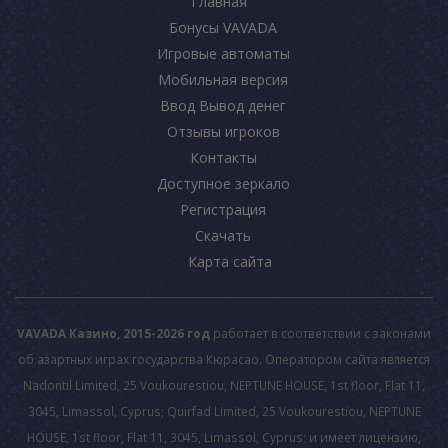
Главная
Бонусы VAVADA
Игровые автоматы
Мобильная версия
Ввод Вывод денег
Отзывы игроков
Контакты
Доступное зеркало
Регистрация
Скачать
Карта сайта
VAVADA Казино, 2015-2026 год
работает в соответствии с законами
об азартных играх государства Кюрасао. Оператором сайта является
Nadontil Limited, 25 Voukourestiou, NEPTUNE HOUSE, 1st floor, Flat 11,
3045, Limassol, Cyprus; Quirfad Limited, 25 Voukourestiou, NEPTUNE
HOUSE, 1st floor, Flat 11, 3045, Limassol, Cyprus; и имеет лицензию,