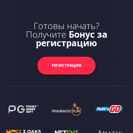
Готовы начать?
Получите
Бонус за
регистрацию
РЕГИСТРАЦИЯ