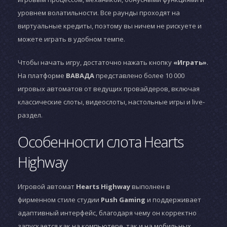
уровнем волатильности. Все раунды проходят на
виртуальные кредиты, поэтому вы ничем не рискуете и
можете играть в удобном темпе.
Чтобы начать игру, достаточно нажать кнопку
«Играть»
.
На платформе
ВАВАДА
представлено более 10 000
игровых автоматов от ведущих провайдеров, включая
классические слоты, видеослоты, настольные игры и live-
раздел.
Особенности слота Hearts
Highway
Игровой автомат
Hearts Highway
выполнен в
фирменном стиле студии
Push Gaming
и поддерживает
адаптивный интерфейс, благодаря чему он корректно
запускается как на компьютере, так и на мобильных