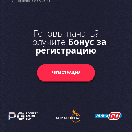
Обновлено:
08.09.2024
Готовы начать?
Получите
Бонус за
регистрацию
РЕГИСТРАЦИЯ