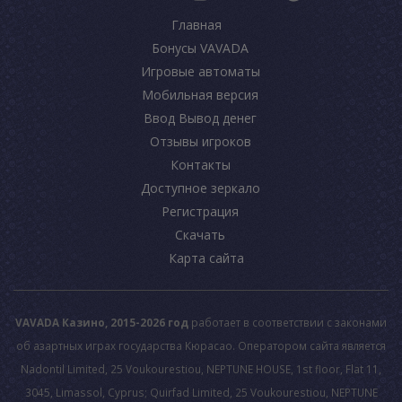
Главная
Бонусы VAVADA
Игровые автоматы
Мобильная версия
Ввод Вывод денег
Отзывы игроков
Контакты
Доступное зеркало
Регистрация
Скачать
Карта сайта
VAVADA Казино, 2015-2026 год
работает в соответствии с законами
об азартных играх государства Кюрасао. Оператором сайта является
Nadontil Limited, 25 Voukourestiou, NEPTUNE HOUSE, 1st floor, Flat 11,
3045, Limassol, Cyprus; Quirfad Limited, 25 Voukourestiou, NEPTUNE