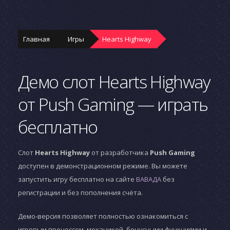
Главная
Игры
Hearts Highway
Демо слот Hearts Highway
от Push Gaming — играть
бесплатно
Слот
Hearts Highway
от разработчика
Push Gaming
доступен в демонстрационном режиме. Вы можете
запустить игру бесплатно на сайте
ВАВАДА
без
регистрации и без пополнения счёта.
Демо-версия позволяет полностью ознакомиться с
игровым процессом, механикой, бонусными функциями и