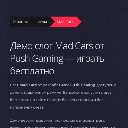
Главная
Игры
Mad Cars
Демо слот Mad Cars от
Push Gaming — играть
бесплатно
Слот
Mad Cars
от разработчика
Push Gaming
доступен в
демонстрационном режиме. Вы можете запустить игру
бесплатно на сайте
ВАВАДА
без регистрации и без
пополнения счёта.
Демо-версия позволяет полностью ознакомиться с
игровым процессом, механикой, бонусными функциями и