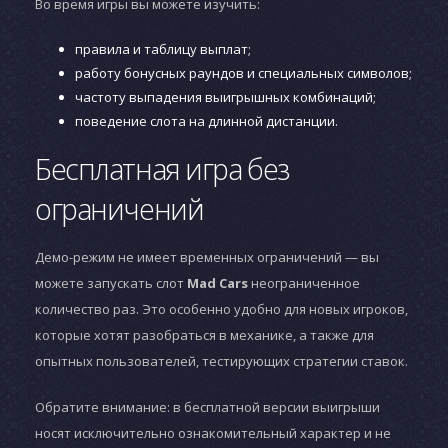
Во время игры вы можете изучить:
правила и таблицу выплат;
работу бонусных раундов и специальных символов;
частоту выпадения выигрышных комбинаций;
поведение слота на длинной дистанции.
Бесплатная игра без
ограничений
Демо-режим не имеет временных ограничений — вы
можете запускать слот
Mad Cars
неограниченное
количество раз. Это особенно удобно для новых игроков,
которые хотят разобраться в механике, а также для
опытных пользователей, тестирующих стратегии ставок.
Обратите внимание: в бесплатной версии выигрыши
носят исключительно ознакомительный характер и не