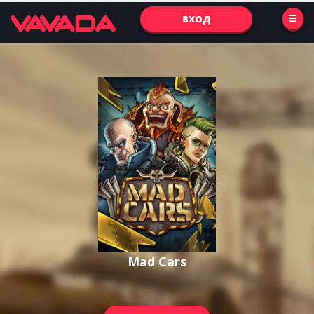
ВХОД
Mad Cars