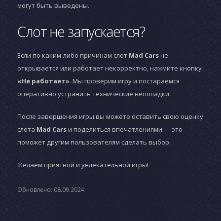
могут быть выведены.
Слот не запускается?
Если по каким-либо причинам слот
Mad Cars
не
открывается или работает некорректно, нажмите кнопку
«Не работает»
. Мы проверим игру и постараемся
оперативно устранить технические неполадки.
После завершения игры вы можете оставить свою оценку
слота
Mad Cars
и поделиться впечатлениями — это
поможет другим пользователям сделать выбор.
Желаем приятной и увлекательной игры!
Обновлено:
08.09.2024