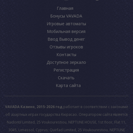
Главная
Бонусы VAVADA
Игровые автоматы
Мобильная версия
Ввод Вывод денег
Отзывы игроков
Контакты
Доступное зеркало
Регистрация
Скачать
Карта сайта
VAVADA Казино, 2015-2026 год
работает в соответствии с законами
об азартных играх государства Кюрасао. Оператором сайта является
Nadontil Limited, 25 Voukourestiou, NEPTUNE HOUSE, 1st floor, Flat 11,
3045, Limassol, Cyprus; Quirfad Limited, 25 Voukourestiou, NEPTUNE