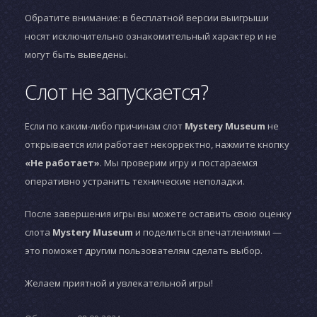
Обратите внимание: в бесплатной версии выигрыши
носят исключительно ознакомительный характер и не
могут быть выведены.
Слот не запускается?
Если по каким-либо причинам слот
Mystery Museum
не
открывается или работает некорректно, нажмите кнопку
«Не работает»
. Мы проверим игру и постараемся
оперативно устранить технические неполадки.
После завершения игры вы можете оставить свою оценку
слота
Mystery Museum
и поделиться впечатлениями —
это поможет другим пользователям сделать выбор.
Желаем приятной и увлекательной игры!