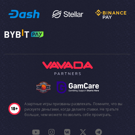
Азартные игры призваны развлекать. Помните, что вы
рискуете деньгами, когда делаете ставки. Не тратьте
больше, чем можете позволить себе проиграть.