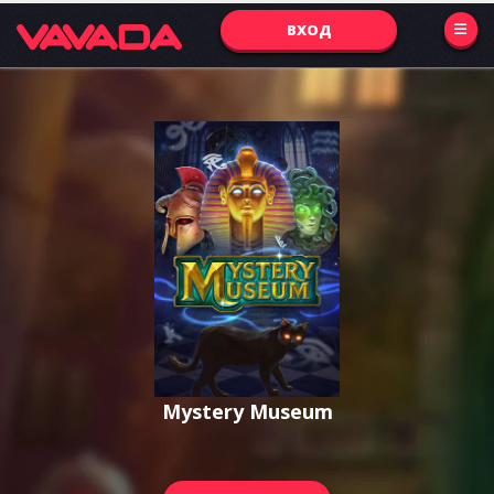
ВХОД
Mystery Museum