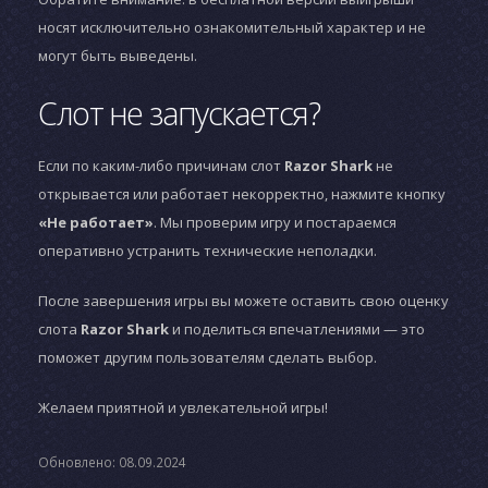
носят исключительно ознакомительный характер и не
могут быть выведены.
Слот не запускается?
Если по каким-либо причинам слот
Razor Shark
не
открывается или работает некорректно, нажмите кнопку
«Не работает»
. Мы проверим игру и постараемся
оперативно устранить технические неполадки.
После завершения игры вы можете оставить свою оценку
слота
Razor Shark
и поделиться впечатлениями — это
поможет другим пользователям сделать выбор.
Желаем приятной и увлекательной игры!
Обновлено:
08.09.2024