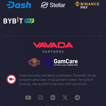
Азартные игры призваны развлекать. Помните, что вы
рискуете деньгами, когда делаете ставки. Не тратьте
больше, чем можете позволить себе проиграть.