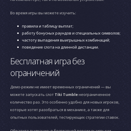
Во время игры вы можете изучить:
правила и таблицу выплат;
работу бонусных раундов и специальных символов;
частоту выпадения выигрышных комбинаций;
поведение слота на длинной дистанции.
Бесплатная игра без
ограничений
Демо-режим не имеет временных ограничений — вы
можете запускать слот
Tiki Tumble
неограниченное
количество раз. Это особенно удобно для новых игроков,
которые хотят разобраться в механике, а также для
опытных пользователей, тестирующих стратегии ставок.
Обратите внимание: в бесплатной версии выигрыши