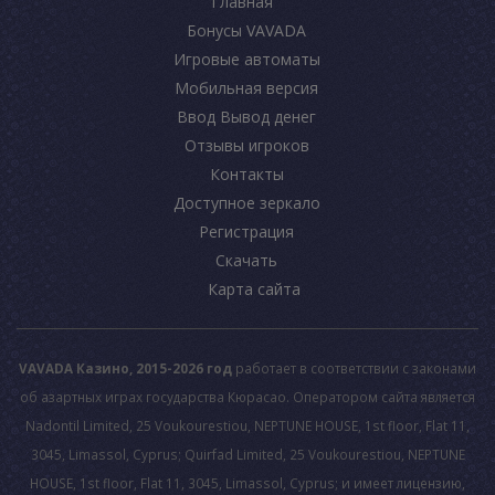
Главная
Бонусы VAVADA
Игровые автоматы
Мобильная версия
Ввод Вывод денег
Отзывы игроков
Контакты
Доступное зеркало
Регистрация
Скачать
Карта сайта
VAVADA Казино, 2015-2026 год
работает в соответствии с законами
об азартных играх государства Кюрасао. Оператором сайта является
Nadontil Limited, 25 Voukourestiou, NEPTUNE HOUSE, 1st floor, Flat 11,
3045, Limassol, Cyprus; Quirfad Limited, 25 Voukourestiou, NEPTUNE
HOUSE, 1st floor, Flat 11, 3045, Limassol, Cyprus; и имеет лицензию,