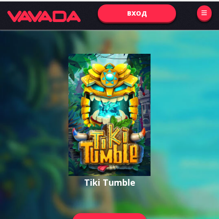
ВХОД
Tiki Tumble