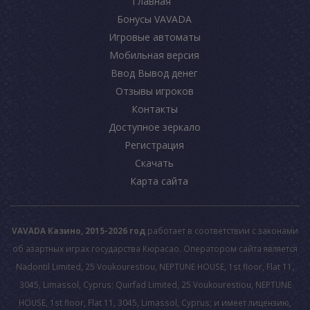
Главная
Бонусы VAVADA
Игровые автоматы
Мобильная версия
Ввод Вывод денег
Отзывы игроков
Контакты
Доступное зеркало
Регистрация
Скачать
Карта сайта
VAVADA Казино, 2015-2026 год
работает в соответствии с законами
об азартных играх государства Кюрасао. Оператором сайта является
Nadontil Limited, 25 Voukourestiou, NEPTUNE HOUSE, 1st floor, Flat 11,
3045, Limassol, Cyprus; Quirfad Limited, 25 Voukourestiou, NEPTUNE
HOUSE, 1st floor, Flat 11, 3045, Limassol, Cyprus; и имеет лицензию,