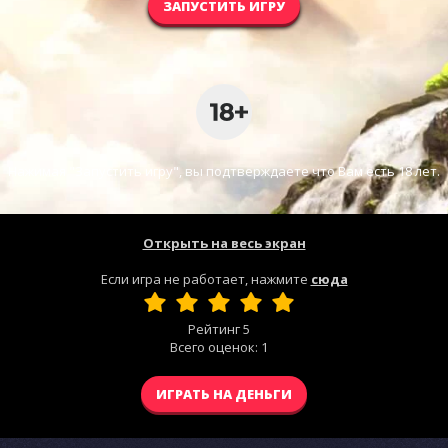
ЗАПУСТИТЬ ИГРУ
Нажимая "Запустить игру", вы подтверждаете что Вам есть 18 лет.
Открыть на весь экран
Если игра не работает, нажмите
сюда
Рейтинг
5
Всего оценок:
1
ИГРАТЬ НА ДЕНЬГИ