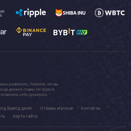
аны развлекать. Помните, что вы
огда делаете ставки. Не тратьте
позволить себе проиграть.
вод Вывод денег
Отзывы игроков
Контакты
ать
Карта сайта