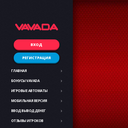
ВХОД
РЕГИСТРАЦИЯ
ГЛАВНАЯ
БОНУСЫ VAVADA
ИГРОВЫЕ АВТОМАТЫ
МОБИЛЬНАЯ ВЕРСИЯ
ВВОД ВЫВОД ДЕНЕГ
ОТЗЫВЫ ИГРОКОВ