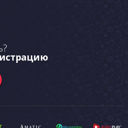
ь?
гистрацию