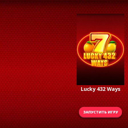
Lucky 432 Ways
ЗАПУСТИТЬ ИГРУ