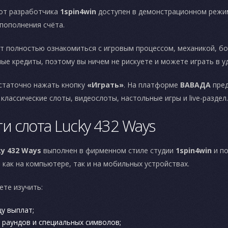
от разработчика
1spin4win
доступен в демонстрационном режим
 пополнения счёта.
т полностью ознакомиться с игровым процессом, механикой, бо
ые кредиты, поэтому вы ничем не рискуете и можете играть в у
остаточно нажать кнопку
«Играть»
. На платформе
ВАВАДА
пред
классические слоты, видеослоты, настольные игры и live-раздел.
и слота Lucky 432 Ways
ky 432 Ways
выполнен в фирменном стиле студии
1spin4win
и по
 как на компьютере, так и на мобильных устройствах.
ете изучить:
цу выплат;
 раундов и специальных символов;