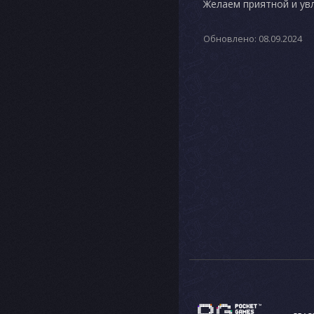
Желаем приятной и ув
Обновлено:
08.09.2024