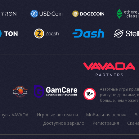
Азартные игры призв
рискуете деньгами, к
больше, чем можете 
онусы VAVADA
Игровые автоматы
Мобильная версия
В
Доступное зеркало
Регистрация
Скач