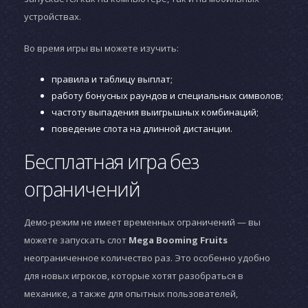
устройствах.
Во время игры вы можете изучить:
правила и таблицу выплат;
работу бонусных раундов и специальных символов;
частоту выпадения выигрышных комбинаций;
поведение слота на длинной дистанции.
Бесплатная игра без
ограничений
Демо-режим не имеет временных ограничений — вы
можете запускать слот
Mega Booming Fruits
неограниченное количество раз. Это особенно удобно
для новых игроков, которые хотят разобраться в
механике, а также для опытных пользователей,