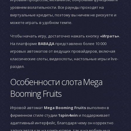
уровнем волатильности. Все раунды проходят на
виртуальные кредиты, поэтому вы ничем не рискуете и
можете играть в удобном темпе.
Чтобы начать игру, достаточно нажать кнопку
«Играть»
.
На платформе
ВАВАДА
представлено более 10 000
игровых автоматов от ведущих провайдеров, включая
классические слоты, видеослоты, настольные игры и live-
раздел.
Особенности слота Mega
Booming Fruits
Игровой автомат
Mega Booming Fruits
выполнен в
фирменном стиле студии
1spin4win
и поддерживает
адаптивный интерфейс, благодаря чему он корректно
запускается как на компьютере, так и на мобильных