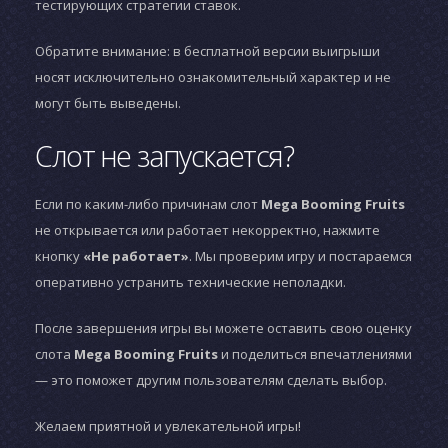
тестирующих стратегии ставок.
Обратите внимание: в бесплатной версии выигрыши
носят исключительно ознакомительный характер и не
могут быть выведены.
Слот не запускается?
Если по каким-либо причинам слот
Mega Booming Fruits
не открывается или работает некорректно, нажмите
кнопку
«Не работает»
. Мы проверим игру и постараемся
оперативно устранить технические неполадки.
После завершения игры вы можете оставить свою оценку
слота
Mega Booming Fruits
и поделиться впечатлениями
— это поможет другим пользователям сделать выбор.
Желаем приятной и увлекательной игры!