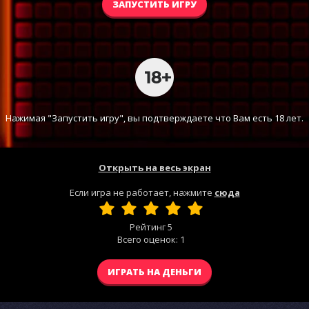
ЗАПУСТИТЬ ИГРУ
Нажимая "Запустить игру", вы подтверждаете что Вам есть 18 лет.
Открыть на весь экран
Если игра не работает, нажмите
сюда
Рейтинг
5
Всего оценок:
1
ИГРАТЬ НА ДЕНЬГИ