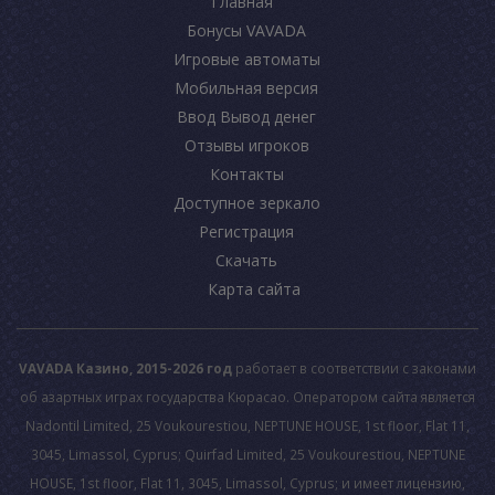
Главная
Бонусы VAVADA
Игровые автоматы
Мобильная версия
Ввод Вывод денег
Отзывы игроков
Контакты
Доступное зеркало
Регистрация
Скачать
Карта сайта
VAVADA Казино, 2015-2026 год
работает в соответствии с законами
об азартных играх государства Кюрасао. Оператором сайта является
Nadontil Limited, 25 Voukourestiou, NEPTUNE HOUSE, 1st floor, Flat 11,
3045, Limassol, Cyprus; Quirfad Limited, 25 Voukourestiou, NEPTUNE
HOUSE, 1st floor, Flat 11, 3045, Limassol, Cyprus; и имеет лицензию,