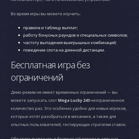
Во время игры вы можете изучить:
правила и таблицу выплат;
работу бонусных раундов и специальных символов;
частоту выпадения выигрышных комбинаций;
поведение слота на длинной дистанции.
Бесплатная игра без
ограничений
Демо-режим не имеет временных ограничений — вы
можете запускать слот
Mega Lucky 243
неограниченное
количество раз. Это особенно удобно для новых игроков,
которые хотят разобраться в механике, а также для
опытных пользователей, тестирующих стратегии ставок.
Обратите внимание: в бесплатной версии выигрыши