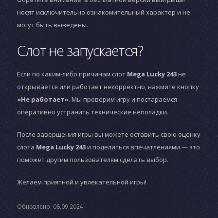
носят исключительно ознакомительный характер и не
могут быть выведены.
Слот не запускается?
Если по каким-либо причинам слот
Mega Lucky 243
не
открывается или работает некорректно, нажмите кнопку
«Не работает»
. Мы проверим игру и постараемся
оперативно устранить технические неполадки.
После завершения игры вы можете оставить свою оценку
слота
Mega Lucky 243
и поделиться впечатлениями — это
поможет другим пользователям сделать выбор.
Желаем приятной и увлекательной игры!
Обновлено:
08.09.2024