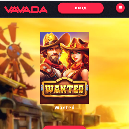
ВХОД
Wanted