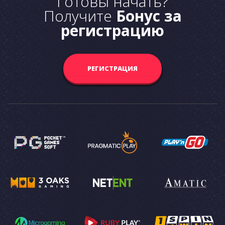
Готовы начать?
Получите
Бонус за
регистрацию
РЕГИСТРАЦИЯ