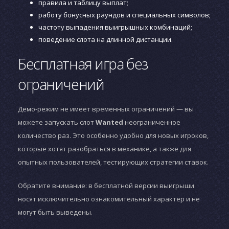
правила и таблицу выплат;
работу бонусных раундов и специальных символов;
частоту выпадения выигрышных комбинаций;
поведение слота на длинной дистанции.
Бесплатная игра без
ограничений
Демо-режим не имеет временных ограничений — вы
можете запускать слот
Wanted
неограниченное
количество раз. Это особенно удобно для новых игроков,
которые хотят разобраться в механике, а также для
опытных пользователей, тестирующих стратегии ставок.
Обратите внимание: в бесплатной версии выигрыши
носят исключительно ознакомительный характер и не
могут быть выведены.