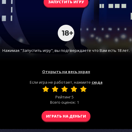
ЗАПУСТИТЬ ИГРУ
Нажимая "Запустить игру", вы подтверждаете что Вам есть 18 лет.
Открыть на весь экран
Если игра не работает, нажмите
сюда
Рейтинг
5
Всего оценок:
1
ИГРАТЬ НА ДЕНЬГИ