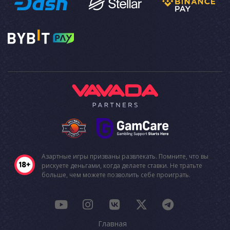
Азартные игры призваны развлекать. Помните, что вы
рискуете деньгами, когда делаете ставки. Не тратьте
больше, чем можете позволить себе проиграть.
Главная