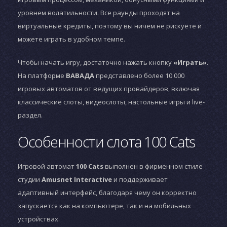
уровнем волатильности. Все раунды проходят на
виртуальные кредиты, поэтому вы ничем не рискуете и
можете играть в удобном темпе.
Чтобы начать игру, достаточно нажать кнопку
«Играть»
.
На платформе
ВАВАДА
представлено более 10 000
игровых автоматов от ведущих провайдеров, включая
классические слоты, видеослоты, настольные игры и live-
раздел.
Особенности слота 100 Cats
Игровой автомат
100 Cats
выполнен в фирменном стиле
студии
Amusnet Interactive
и поддерживает
адаптивный интерфейс, благодаря чему он корректно
запускается как на компьютере, так и на мобильных
устройствах.