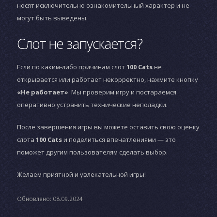
носят исключительно ознакомительный характер и не
могут быть выведены.
Слот не запускается?
Если по каким-либо причинам слот
100 Cats
не
открывается или работает некорректно, нажмите кнопку
«Не работает»
. Мы проверим игру и постараемся
оперативно устранить технические неполадки.
После завершения игры вы можете оставить свою оценку
слота
100 Cats
и поделиться впечатлениями — это
поможет другим пользователям сделать выбор.
Желаем приятной и увлекательной игры!
Обновлено:
08.09.2024