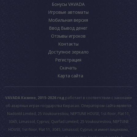
Бонусы VAVADA
Игровые автоматы
Мобильная версия
Ввод Вывод денег
Отзывы игроков
Контакты
Доступное зеркало
Регистрация
Скачать
Карта сайта
VAVADA Казино, 2015-2026 год
работает в соответствии с законами
об азартных играх государства Кюрасао. Оператором сайта является
Nadontil Limited, 25 Voukourestiou, NEPTUNE HOUSE, 1st floor, Flat 11,
3045, Limassol, Cyprus; Quirfad Limited, 25 Voukourestiou, NEPTUNE
HOUSE, 1st floor, Flat 11, 3045, Limassol, Cyprus; и имеет лицензию,