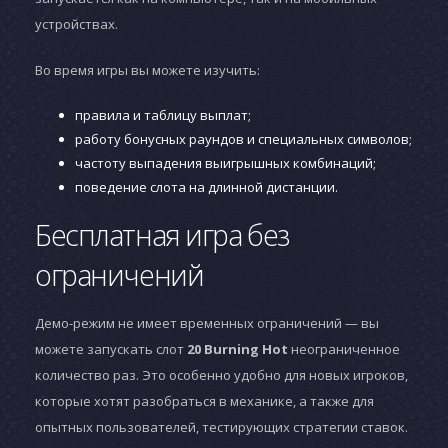
устройствах.
Во время игры вы можете изучить:
правила и таблицу выплат;
работу бонусных раундов и специальных символов;
частоту выпадения выигрышных комбинаций;
поведение слота на длинной дистанции.
Бесплатная игра без
ограничений
Демо-режим не имеет временных ограничений — вы
можете запускать слот
20 Burning Hot
неограниченное
количество раз. Это особенно удобно для новых игроков,
которые хотят разобраться в механике, а также для
опытных пользователей, тестирующих стратегии ставок.