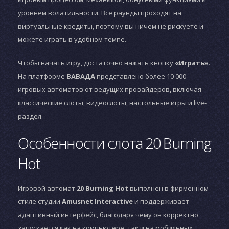
уровнем волатильности. Все раунды проходят на
виртуальные кредиты, поэтому вы ничем не рискуете и
можете играть в удобном темпе.
Чтобы начать игру, достаточно нажать кнопку
«Играть»
.
На платформе
ВАВАДА
представлено более 10 000
игровых автоматов от ведущих провайдеров, включая
классические слоты, видеослоты, настольные игры и live-
раздел.
Особенности слота 20 Burning
Hot
Игровой автомат
20 Burning Hot
выполнен в фирменном
стиле студии
Amusnet Interactive
и поддерживает
адаптивный интерфейс, благодаря чему он корректно
запускается как на компьютере, так и на мобильных