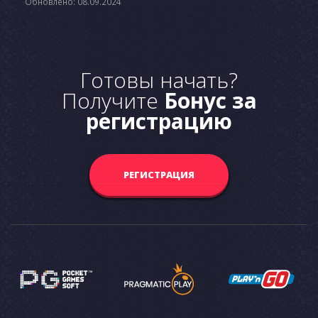
Обновлено:
08.09.2024
Готовы начать?
Получите
Бонус за
регистрацию
РЕГИСТРАЦИЯ