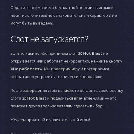
Обратите внимание: в бесплатной версии выигрыши
носят исключительно ознакомительный характер и не
могут быть выведены.
Слот не запускается?
Если по каким-либо причинам слот
20 Hot Blast
не
открывается или работает некорректно, нажмите кнопку
«Не работает»
. Мы проверим игру и постараемся
оперативно устранить технические неполадки.
После завершения игры вы можете оставить свою оценку
слота
20 Hot Blast
и поделиться впечатлениями — это
поможет другим пользователям сделать выбор.
Желаем приятной и увлекательной игры!