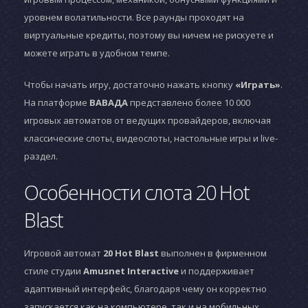
уровнем волатильности. Все раунды проходят на
виртуальные кредиты, поэтому вы ничем не рискуете и
можете играть в удобном темпе.
Чтобы начать игру, достаточно нажать кнопку
«Играть»
.
На платформе
ВАВАДА
представлено более 10 000
игровых автоматов от ведущих провайдеров, включая
классические слоты, видеослоты, настольные игры и live-
раздел.
Особенности слота 20 Hot
Blast
Игровой автомат
20 Hot Blast
выполнен в фирменном
стиле студии
Amusnet Interactive
и поддерживает
адаптивный интерфейс, благодаря чему он корректно
запускается как на компьютере, так и на мобильных