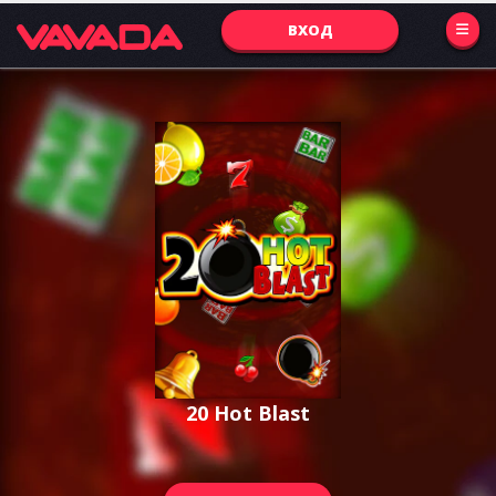
ВХОД
20 Hot Blast