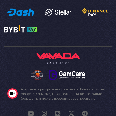
Азартные игры призваны развлекать. Помните, что вы
рискуете деньгами, когда делаете ставки. Не тратьте
больше, чем можете позволить себе проиграть.