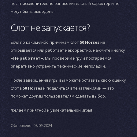
носят исключительно ознакомительный характер и не
могут быть выведены.
Слот не запускается?
Если по каким-либо причинам слот
50 Horses
не
открывается или работает некорректно, нажмите кнопку
«Не работает»
. Мы проверим игру и постараемся
оперативно устранить технические неполадки.
После завершения игры вы можете оставить свою оценку
слота
50 Horses
и поделиться впечатлениями — это
поможет другим пользователям сделать выбор.
Желаем приятной и увлекательной игры!
Обновлено:
08.09.2024