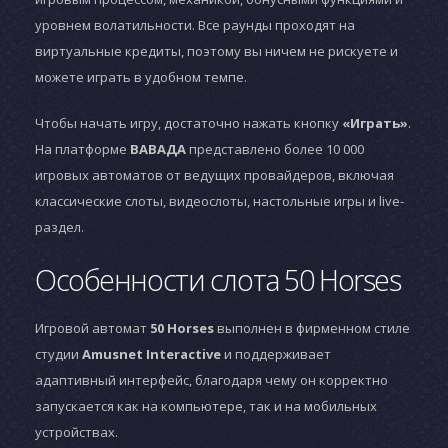
уровнем волатильности. Все раунды проходят на
виртуальные кредиты, поэтому вы ничем не рискуете и
можете играть в удобном темпе.
Чтобы начать игру, достаточно нажать кнопку
«Играть»
.
На платформе
ВАВАДА
представлено более 10 000
игровых автоматов от ведущих провайдеров, включая
классические слоты, видеослоты, настольные игры и live-
раздел.
Особенности слота 50 Horses
Игровой автомат
50 Horses
выполнен в фирменном стиле
студии
Amusnet Interactive
и поддерживает
адаптивный интерфейс, благодаря чему он корректно
запускается как на компьютере, так и на мобильных
устройствах.