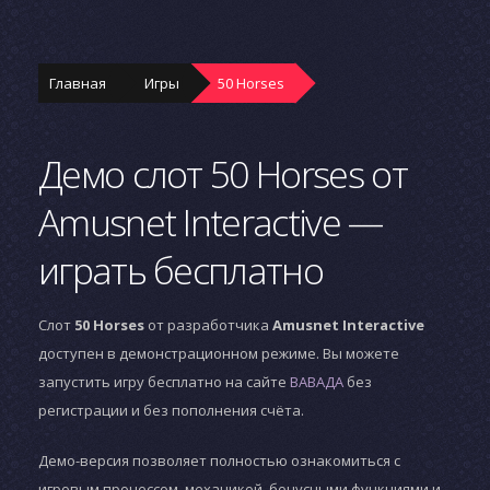
Главная
Игры
50 Horses
Демо слот 50 Horses от
Amusnet Interactive —
играть бесплатно
Слот
50 Horses
от разработчика
Amusnet Interactive
доступен в демонстрационном режиме. Вы можете
запустить игру бесплатно на сайте
ВАВАДА
без
регистрации и без пополнения счёта.
Демо-версия позволяет полностью ознакомиться с
игровым процессом, механикой, бонусными функциями и