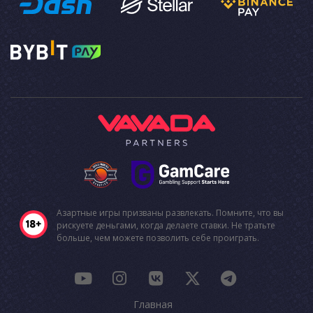
Азартные игры призваны развлекать. Помните, что вы
рискуете деньгами, когда делаете ставки. Не тратьте
больше, чем можете позволить себе проиграть.
Главная