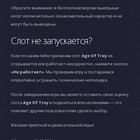
Обратите внимание: в бесплатной версии выигрыши
носят исключительно ознакомительный характер и не
могут быть выведены.
Слот не запускается?
Если по каким-либо причинам слот
Age Of Troy
не
открывается или работает некорректно, нажмите кнопку
«Не работает»
. Мы проверим игру и постараемся
оперативно устранить технические неполадки.
После завершения игры вы можете оставить свою оценку
слота
Age Of Troy
и поделиться впечатлениями — это
поможет другим пользователям сделать выбор.
Желаем приятной и увлекательной игры!