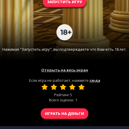
ЗАПУСТИТЬ ИГРУ
Нажимая "Запустить игру", вы подтверждаете что Вам есть 18 лет.
Открыть на весь экран
Если игра не работает, нажмите
сюда
Рейтинг
5
Всего оценок:
1
ИГРАТЬ НА ДЕНЬГИ