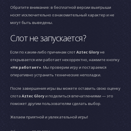
Обратите внимание: в бесплатной версии выигрыши
носят исключительно ознакомительный характер и не
могут быть выведены.
Слот не запускается?
Если по каким-либо причинам слот
Aztec Glory
не
открывается или работает некорректно, нажмите кнопку
«Не работает»
. Мы проверим игру и постараемся
оперативно устранить технические неполадки.
После завершения игры вы можете оставить свою оценку
слота
Aztec Glory
и поделиться впечатлениями — это
поможет другим пользователям сделать выбор.
Желаем приятной и увлекательной игры!