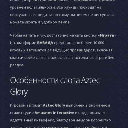
уровнем волатильности. Все раунды проходят на
виртуальные кредиты, поэтому вы ничем не рискуете и
можете играть в удобном темпе.
Чтобы начать игру, достаточно нажать кнопку
«Играть»
.
На платформе
ВАВАДА
представлено более 10 000
игровых автоматов от ведущих провайдеров, включая
классические слоты, видеослоты, настольные игры и live-
раздел.
Особенности слота Aztec
Glory
Игровой автомат
Aztec Glory
выполнен в фирменном
стиле студии
Amusnet Interactive
и поддерживает
адаптивный интерфейс, благодаря чему он корректно
запускается как на компьютере, так и на мобильных