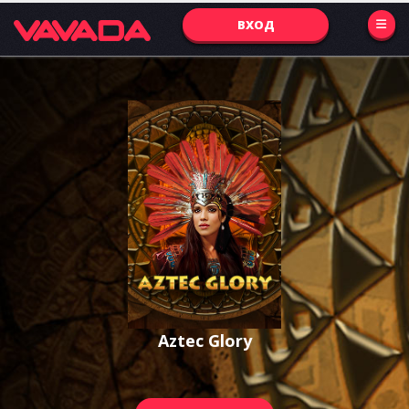
ВХОД
Aztec Glory