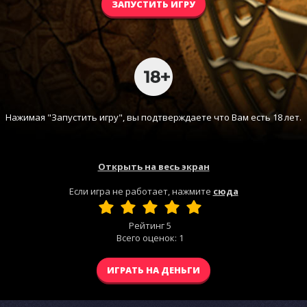
ЗАПУСТИТЬ ИГРУ
Нажимая "Запустить игру", вы подтверждаете что Вам есть 18 лет.
Открыть на весь экран
Если игра не работает, нажмите
сюда
Рейтинг
5
Всего оценок:
1
ИГРАТЬ НА ДЕНЬГИ