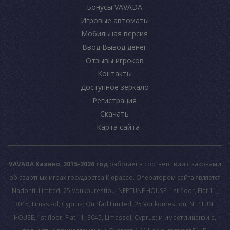
Бонусы VAVADA
Игровые автоматы
Мобильная версия
Ввод Вывод денег
Отзывы игроков
Контакты
Доступное зеркало
Регистрация
Скачать
Карта сайта
VAVADA Казино, 2015-2026 год
работает в соответствии с законами
об азартных играх государства Кюрасао. Оператором сайта является
Nadontil Limited, 25 Voukourestiou, NEPTUNE HOUSE, 1st floor, Flat 11,
3045, Limassol, Cyprus; Quirfad Limited, 25 Voukourestiou, NEPTUNE
HOUSE, 1st floor, Flat 11, 3045, Limassol, Cyprus; и имеет лицензию,