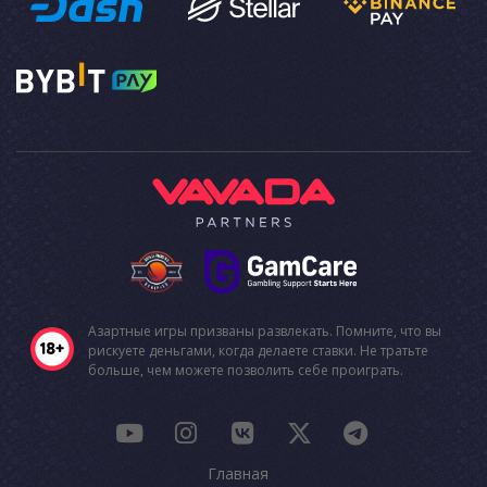
Азартные игры призваны развлекать. Помните, что вы
рискуете деньгами, когда делаете ставки. Не тратьте
больше, чем можете позволить себе проиграть.
Главная