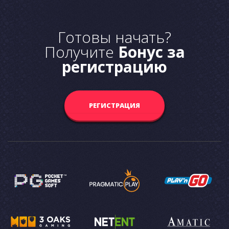
Готовы начать?
Получите
Бонус за
регистрацию
РЕГИСТРАЦИЯ