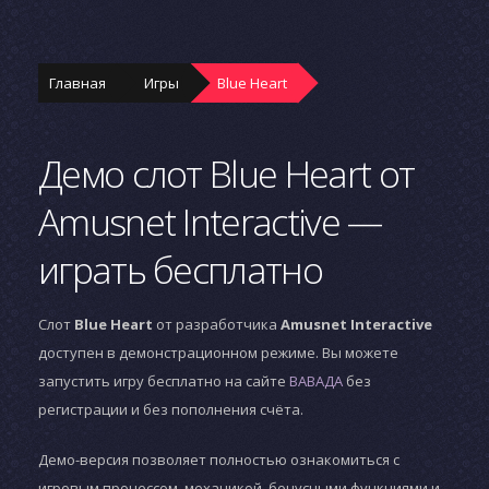
Главная
Игры
Blue Heart
Демо слот Blue Heart от
Amusnet Interactive —
играть бесплатно
Слот
Blue Heart
от разработчика
Amusnet Interactive
доступен в демонстрационном режиме. Вы можете
запустить игру бесплатно на сайте
ВАВАДА
без
регистрации и без пополнения счёта.
Демо-версия позволяет полностью ознакомиться с
игровым процессом, механикой, бонусными функциями и