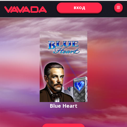
ВХОД
Blue Heart