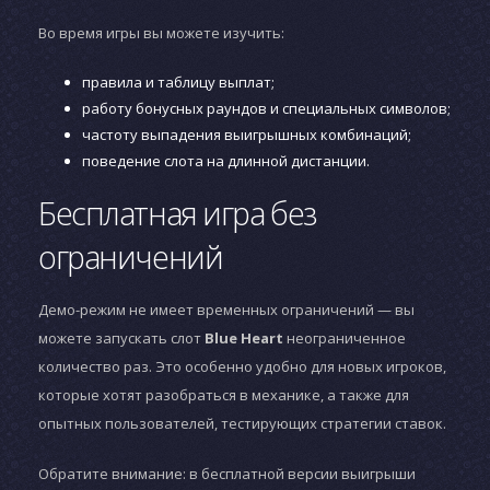
Во время игры вы можете изучить:
правила и таблицу выплат;
работу бонусных раундов и специальных символов;
частоту выпадения выигрышных комбинаций;
поведение слота на длинной дистанции.
Бесплатная игра без
ограничений
Демо-режим не имеет временных ограничений — вы
можете запускать слот
Blue Heart
неограниченное
количество раз. Это особенно удобно для новых игроков,
которые хотят разобраться в механике, а также для
опытных пользователей, тестирующих стратегии ставок.
Обратите внимание: в бесплатной версии выигрыши