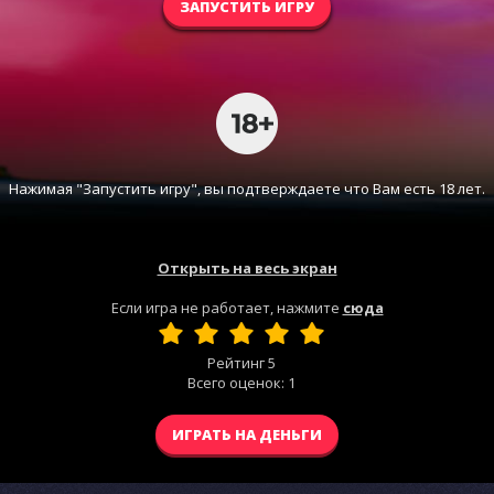
ЗАПУСТИТЬ ИГРУ
Нажимая "Запустить игру", вы подтверждаете что Вам есть 18 лет.
Открыть на весь экран
Если игра не работает, нажмите
сюда
Рейтинг
5
Всего оценок:
1
ИГРАТЬ НА ДЕНЬГИ