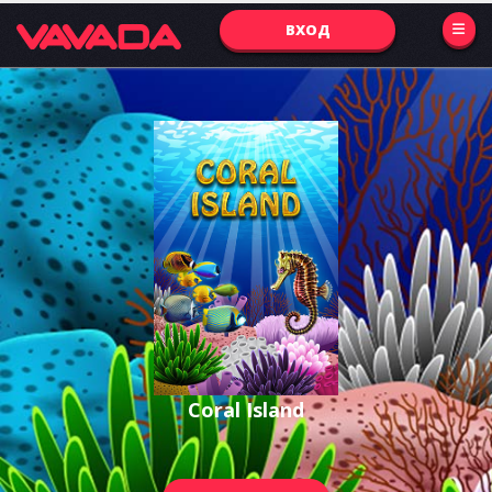
ВХОД
Coral Island