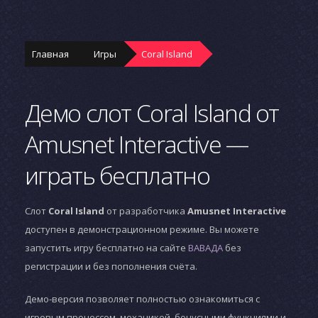
Главная
Игры
Coral Island
Демо слот Coral Island от
Amusnet Interactive —
играть бесплатно
Слот
Coral Island
от разработчика
Amusnet Interactive
доступен в демонстрационном режиме. Вы можете
запустить игру бесплатно на сайте
ВАВАДА
без
регистрации и без пополнения счёта.
Демо-версия позволяет полностью ознакомиться с
игровым процессом, механикой, бонусными функциями и