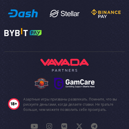
Азартные игры призваны развлекать. Помните, что вы
рискуете деньгами, когда делаете ставки. Не тратьте
больше, чем можете позволить себе проиграть.