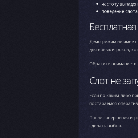
частоту выпаден
поведение слота
Бесплатная
Демо-режим не имеет 
для новых игроков, ко
Обратите внимание: в
Слот не зап
Если по каким-либо п
постараемся оператив
После завершения игр
сделать выбор.