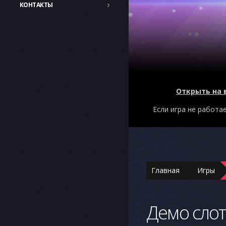
КОНТАКТЫ
Открыть на 
Если игра не работа
Главная
Игры
Демо слот 