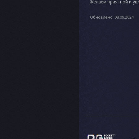
Желаем приятной и ув
Обновлено:
08.09.2024