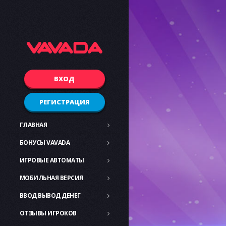
ВХОД
РЕГИСТРАЦИЯ
ГЛАВНАЯ
БОНУСЫ VAVADA
ИГРОВЫЕ АВТОМАТЫ
МОБИЛЬНАЯ ВЕРСИЯ
ВВОД ВЫВОД ДЕНЕГ
ОТЗЫВЫ ИГРОКОВ