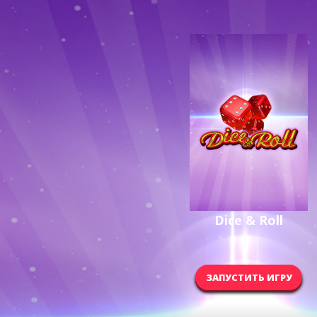
Dice & Roll
ЗАПУСТИТЬ ИГРУ