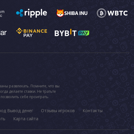
аны развлекать. Помните, что вы
огда делаете ставки. Не тратьте
позволить себе проиграть.
вод Вывод денег
Отзывы игроков
Контакты
ать
Карта сайта