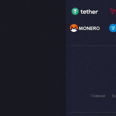
Главная
Б