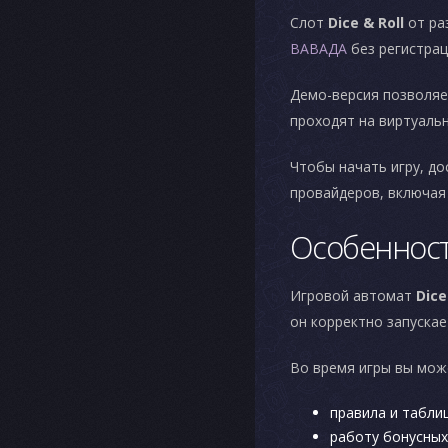
Слот
Dice & Roll
от ра
ВАВАДА
без регистрац
Демо-версия позволяе
проходят на виртуальн
Чтобы начать игру, д
провайдеров, включая 
Особенности
Игровой автомат
Dice
он корректно запускае
Во время игры вы мож
правила и табли
работу бонусных