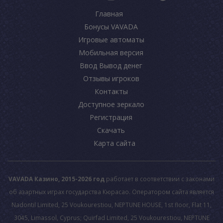
Главная
Бонусы VAVADA
Игровые автоматы
Мобильная версия
Ввод Вывод денег
Отзывы игроков
Контакты
Доступное зеркало
Регистрация
Скачать
Карта сайта
VAVADA Казино, 2015-2026 год
работает в соответствии с законами
об азартных играх государства Кюрасао. Оператором сайта является
Nadontil Limited, 25 Voukourestiou, NEPTUNE HOUSE, 1st floor, Flat 11,
3045, Limassol, Cyprus; Quirfad Limited, 25 Voukourestiou, NEPTUNE