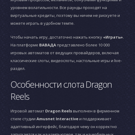
уровнем волатильности. Все раунды проходят на
виртуальные кредиты, поэтому вы ничем не рискуете и
можете играть в удобном темпе.
Чтобы начать игру, достаточно нажать кнопку
«Играть»
.
На платформе
ВАВАДА
представлено более 10 000
игровых автоматов от ведущих провайдеров, включая
классические слоты, видеослоты, настольные игры и live-
раздел.
Особенности слота Dragon
Reels
Игровой автомат
Dragon Reels
выполнен в фирменном
стиле студии
Amusnet Interactive
и поддерживает
адаптивный интерфейс, благодаря чему он корректно
запускается как на компьютере, так и на мобильных