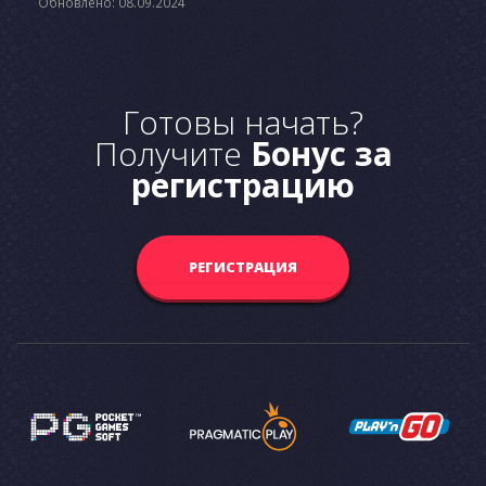
Обновлено:
08.09.2024
Готовы начать?
Получите
Бонус за
регистрацию
РЕГИСТРАЦИЯ