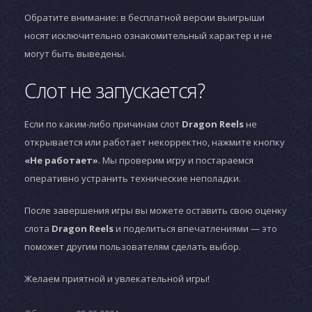
Обратите внимание: в бесплатной версии выигрыши
носят исключительно ознакомительный характер и не
могут быть выведены.
Слот не запускается?
Если по каким-либо причинам слот
Dragon Reels
не
открывается или работает некорректно, нажмите кнопку
«Не работает»
. Мы проверим игру и постараемся
оперативно устранить технические неполадки.
После завершения игры вы можете оставить свою оценку
слота
Dragon Reels
и поделиться впечатлениями — это
поможет другим пользователям сделать выбор.
Желаем приятной и увлекательной игры!