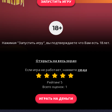
ЗАПУСТИТЬ ИГРУ
Нажимая "Запустить игру", вы подтверждаете что Вам есть 18 лет.
Открыть на весь экран
Если игра не работает, нажмите
сюда
Рейтинг
5
Всего оценок:
1
ИГРАТЬ НА ДЕНЬГИ