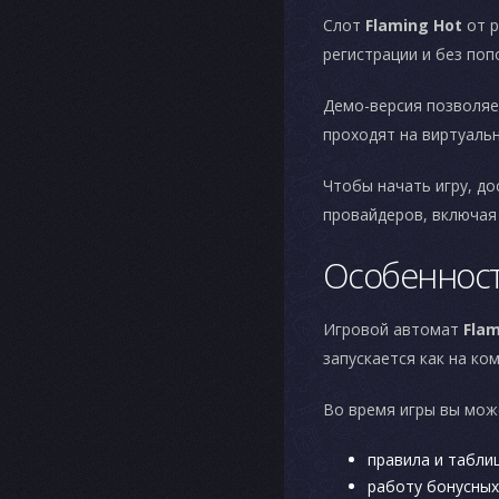
Слот
Flaming Hot
от 
регистрации и без поп
Демо-версия позволяе
проходят на виртуальн
Чтобы начать игру, д
провайдеров, включая 
Особенности
Игровой автомат
Flam
запускается как на ко
Во время игры вы мож
правила и табли
работу бонусных