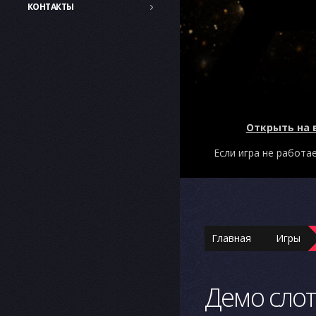
КОНТАКТЫ
Открыть на 
Если игра не работа
Главная
Игры
Демо слот