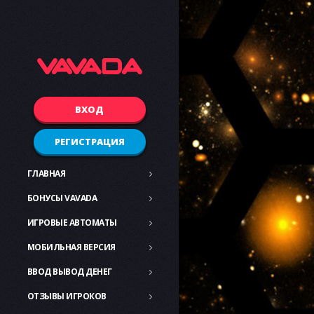
ВХОД
РЕГИСТРАЦИЯ
ГЛАВНАЯ
БОНУСЫ VAVADA
ИГРОВЫЕ АВТОМАТЫ
МОБИЛЬНАЯ ВЕРСИЯ
ВВОД ВЫВОД ДЕНЕГ
ОТЗЫВЫ ИГРОКОВ