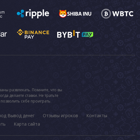
аны развлекать. Помните, что вы
огда делаете ставки. Не тратьте
позволить себе проиграть.
вод Вывод денег
Отзывы игроков
Контакты
ать
Карта сайта