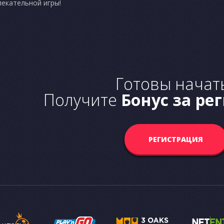
лекательной игры!
Готовы начат
Получите
Бонус за ре
РЕГИСТРАЦИЯ