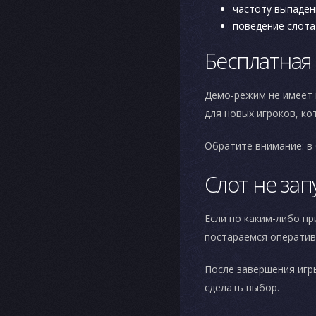
частоту выпаден
поведение слота
Бесплатная
Демо-режим не имеет 
для новых игроков, ко
Обратите внимание: в
Слот не зап
Если по каким-либо п
постараемся оператив
После завершения игр
сделать выбор.