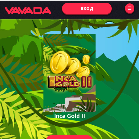
ВХОД
Inca Gold II