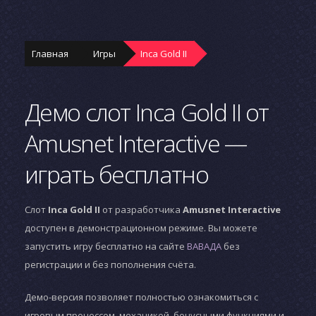
Главная
Игры
Inca Gold II
Демо слот Inca Gold II от
Amusnet Interactive —
играть бесплатно
Слот
Inca Gold II
от разработчика
Amusnet Interactive
доступен в демонстрационном режиме. Вы можете
запустить игру бесплатно на сайте
ВАВАДА
без
регистрации и без пополнения счёта.
Демо-версия позволяет полностью ознакомиться с
игровым процессом, механикой, бонусными функциями и