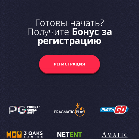
Готовы начать?
Получите
Бонус за
регистрацию
РЕГИСТРАЦИЯ