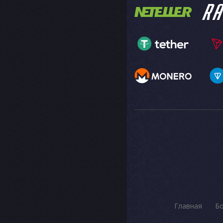
Главная
Б