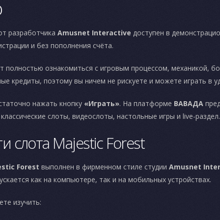
о
от разработчика
Amusnet Interactive
доступен в демонстрацио
истрации и без пополнения счёта.
т полностью ознакомиться с игровым процессом, механикой, бо
ые кредиты, поэтому вы ничем не рискуете и можете играть в у
остаточно нажать кнопку
«Играть»
. На платформе
ВАВАДА
пред
классические слоты, видеослоты, настольные игры и live-раздел.
 слота Majestic Forest
stic Forest
выполнен в фирменном стиле студии
Amusnet Inter
ускается как на компьютере, так и на мобильных устройствах.
ете изучить: