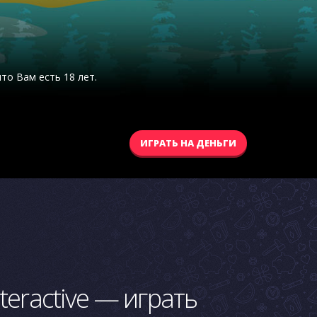
то Вам есть 18 лет.
ИГРАТЬ НА ДЕНЬГИ
teractive — играть