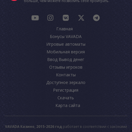
больше, чем можете позволить себе проиграть.
Главная
Бонусы VAVADA
Игровые автоматы
Мобильная версия
Ввод Вывод денег
Отзывы игроков
Контакты
Доступное зеркало
Регистрация
Скачать
Карта сайта
VAVADA Казино, 2015-2026 год
работает в соответствии с законами