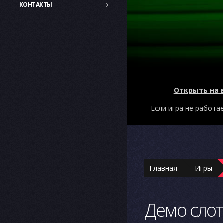
КОНТАКТЫ
Открыть на 
Если игра не работа
Главная
Игры
Демо слот