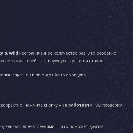
y & Wild
неограниченное количество раз. Это особенно
ых пользователей, тестирующих стратегии ставок.
ьный характер и не могут быть выведены.
екорректно, нажмите кнопку
«Не работает»
. Мы проверим
поделиться впечатлениями — это поможет другим