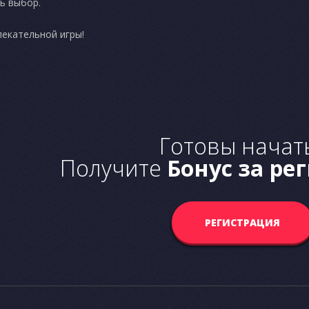
ь выбор.
лекательной игры!
Готовы начат
Получите
Бонус за ре
РЕГИСТРАЦИЯ