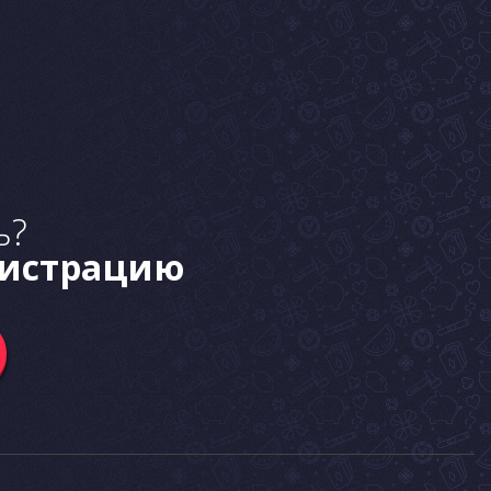
ь?
гистрацию