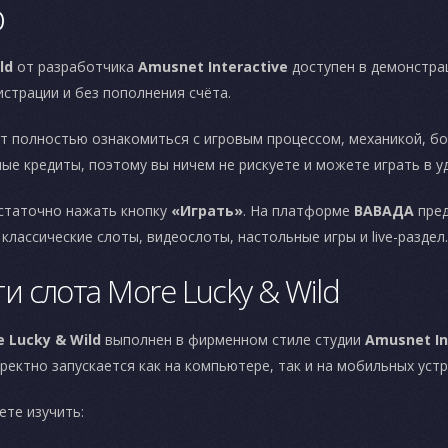
о
ld
от разработчика
Amusnet Interactive
доступен в демонстра
истрации и без пополнения счёта.
т полностью ознакомиться с игровым процессом, механикой, бо
ые кредиты, поэтому вы ничем не рискуете и можете играть в у
остаточно нажать кнопку
«Играть»
. На платформе
ВАВАДА
пред
классические слоты, видеослоты, настольные игры и live-раздел.
 слота More Lucky & Wild
 Lucky & Wild
выполнен в фирменном стиле студии
Amusnet In
ректно запускается как на компьютере, так и на мобильных устр
ете изучить: