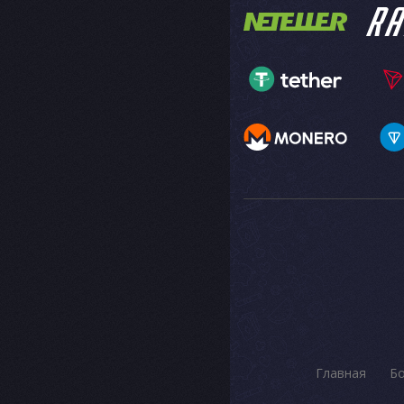
Главная
Б