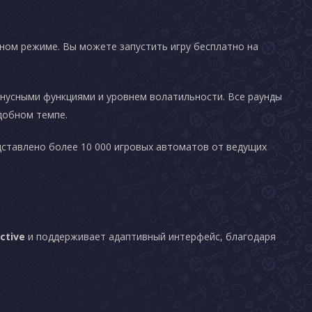
ном режиме. Вы можете запустить игру бесплатно на
нусными функциями и уровнем волатильности. Все раунды
добном темпе.
ставлено более 10 000 игровых автоматов от ведущих
ctive
и поддерживает адаптивный интерфейс, благодаря