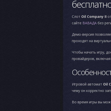
бесплатн
Слот
Oil Company II
от
сайте
ВАВАДА
без рег
Демо-версия позволяе
проходят на виртуальн
Чтобы начать игру, д
провайдеров, включая 
Особенности
Игровой автомат
Oil 
чему он корректно зап
Во время игры вы мож