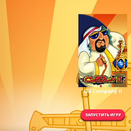
Oil Company II
ЗАПУСТИТЬ ИГРУ