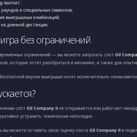
цу выплат;
 раундов и специальных символов;
ия выигрышных комбинаций;
 на длинной дистанции.
 игра без ограничений
временных ограничений — вы можете запускать слот
Oil Compa
ков, которые хотят разобраться в механике, а также для опытн
 бесплатной версии выигрыши носят исключительно ознакомител
ускается?
ричинам слот
Oil Company II
не открывается или работает некор
еративно устранить технические неполадки.
ы вы можете оставить свою оценку слота
Oil Company II
и поде