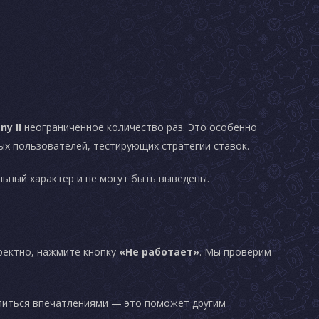
ny II
неограниченное количество раз. Это особенно
ых пользователей, тестирующих стратегии ставок.
ьный характер и не могут быть выведены.
ректно, нажмите кнопку
«Не работает»
. Мы проверим
литься впечатлениями — это поможет другим