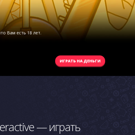
то Вам есть 18 лет.
ИГРАТЬ НА ДЕНЬГИ
teractive — играть