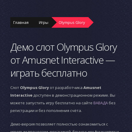
Главная
Игры
Olympus Glory
Демо слот Olympus Glory
от Amusnet Interactive —
играть бесплатно
Слот
Olympus Glory
от разработчика
Amusnet
Interactive
доступен в демонстрационном режиме. Вы
можете запустить игру бесплатно на сайте
ВАВАДА
без
регистрации и без пополнения счёта.
Демо-версия позволяет полностью ознакомиться с
игровым процессом, механикой, бонусными функциями и