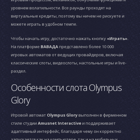
уровнем волатильности. Все раунды проходят на
виртуальные кредиты, поэтому вы ничем не рискуете и
можете играть в удобном темпе.
Чтобы начать игру, достаточно нажать кнопку
«Играть»
.
На платформе
ВАВАДА
представлено более 10 000
игровых автоматов от ведущих провайдеров, включая
классические слоты, видеослоты, настольные игры и live-
раздел.
Особенности слота Olympus
Glory
Игровой автомат
Olympus Glory
выполнен в фирменном
стиле студии
Amusnet Interactive
и поддерживает
адаптивный интерфейс, благодаря чему он корректно
запускается как на компьютере, так и на мобильных