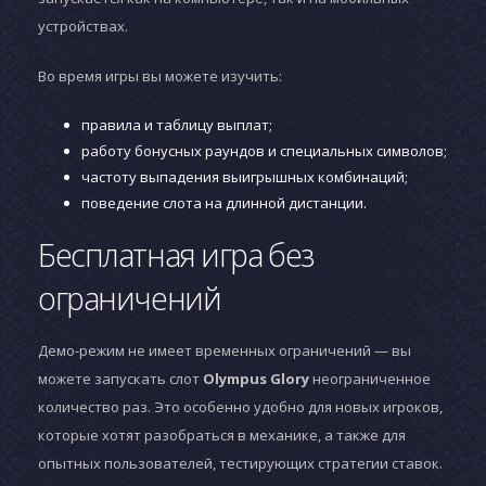
устройствах.
Во время игры вы можете изучить:
правила и таблицу выплат;
работу бонусных раундов и специальных символов;
частоту выпадения выигрышных комбинаций;
поведение слота на длинной дистанции.
Бесплатная игра без
ограничений
Демо-режим не имеет временных ограничений — вы
можете запускать слот
Olympus Glory
неограниченное
количество раз. Это особенно удобно для новых игроков,
которые хотят разобраться в механике, а также для
опытных пользователей, тестирующих стратегии ставок.