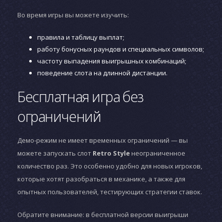
Во время игры вы можете изучить:
правила и таблицу выплат;
работу бонусных раундов и специальных символов;
частоту выпадения выигрышных комбинаций;
поведение слота на длинной дистанции.
Бесплатная игра без
ограничений
Демо-режим не имеет временных ограничений — вы
можете запускать слот
Retro Style
неограниченное
количество раз. Это особенно удобно для новых игроков,
которые хотят разобраться в механике, а также для
опытных пользователей, тестирующих стратегии ставок.
Обратите внимание: в бесплатной версии выигрыши