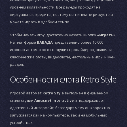
уровнем волатильности. Все раунды проходят на
виртуальные кредиты, поэтому вы ничем не рискуете и
можете играть в удобном темпе.
Чтобы начать игру, достаточно нажать кнопку
«Играть»
.
На платформе
ВАВАДА
представлено более 10 000
игровых автоматов от ведущих провайдеров, включая
классические слоты, видеослоты, настольные игры и live-
раздел.
Особенности слота Retro Style
Игровой автомат
Retro Style
выполнен в фирменном
стиле студии
Amusnet Interactive
и поддерживает
адаптивный интерфейс, благодаря чему он корректно
запускается как на компьютере, так и на мобильных
устройствах.