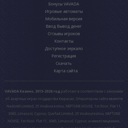
Бонусы VAVADA
Игровые автоматы
Мобильная версия
Ввод Вывод денег
Отзывы игроков
Контакты
Доступное зеркало
Регистрация
Скачать
Карта сайта
VAVADA Казино, 2015-2026 год
работает в соответствии с законами
об азартных играх государства Кюрасао. Оператором сайта является
Nadontil Limited, 25 Voukourestiou, NEPTUNE HOUSE, 1st floor, Flat 11,
3045, Limassol, Cyprus; Quirfad Limited, 25 Voukourestiou, NEPTUNE
HOUSE, 1st floor, Flat 11, 3045, Limassol, Cyprus; и имеет лицензию,