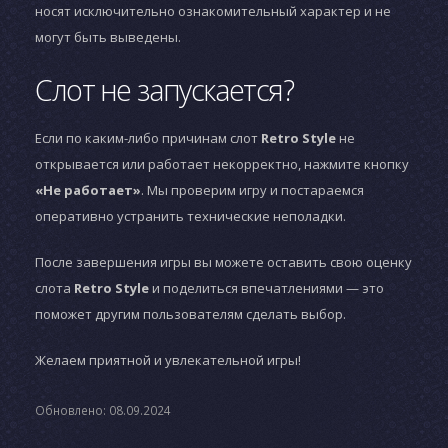
носят исключительно ознакомительный характер и не
могут быть выведены.
Слот не запускается?
Если по каким-либо причинам слот
Retro Style
не
открывается или работает некорректно, нажмите кнопку
«Не работает»
. Мы проверим игру и постараемся
оперативно устранить технические неполадки.
После завершения игры вы можете оставить свою оценку
слота
Retro Style
и поделиться впечатлениями — это
поможет другим пользователям сделать выбор.
Желаем приятной и увлекательной игры!
Обновлено:
08.09.2024