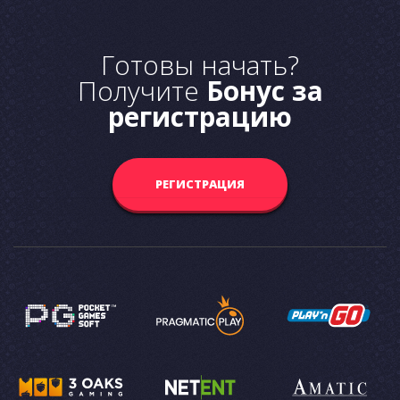
Готовы начать?
Получите
Бонус за
регистрацию
РЕГИСТРАЦИЯ