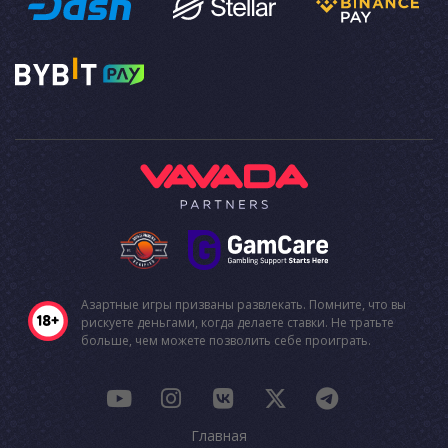
Азартные игры призваны развлекать. Помните, что вы
рискуете деньгами, когда делаете ставки. Не тратьте
больше, чем можете позволить себе проиграть.
Главная