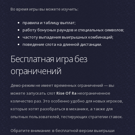
Во время игры вы можете изучить:
правила и таблицу выплат;
работу бонусных раундов и специальных символов;
частоту выпадения выигрышных комбинаций;
поведение слота на длинной дистанции.
Бесплатная игра без
ограничений
Демо-режим не имеет временных ограничений — вы
можете запускать слот
Rise Of Ra
неограниченное
количество раз. Это особенно удобно для новых игроков,
которые хотят разобраться в механике, а также для
опытных пользователей, тестирующих стратегии ставок.
Обратите внимание: в бесплатной версии выигрыши