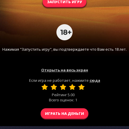
ЗАПУСТИТЬ ИГРУ
Нажимая "Запустить игру", вы подтверждаете что Вам есть 18 лет.
Открыть на весь экран
Если игра не работает, нажмите
сюда
Рейтинг
5.00
Всего оценок:
1
ИГРАТЬ НА ДЕНЬГИ