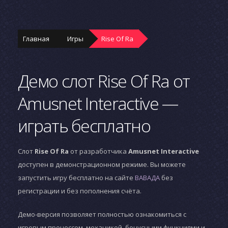
Главная
Игры
Rise Of Ra
Демо слот Rise Of Ra от
Amusnet Interactive —
играть бесплатно
Слот
Rise Of Ra
от разработчика
Amusnet Interactive
доступен в демонстрационном режиме. Вы можете
запустить игру бесплатно на сайте
ВАВАДА
без
регистрации и без пополнения счёта.
Демо-версия позволяет полностью ознакомиться с
игровым процессом, механикой, бонусными функциями и