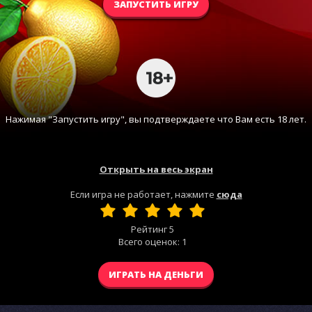
ЗАПУСТИТЬ ИГРУ
Нажимая "Запустить игру", вы подтверждаете что Вам есть 18 лет.
Открыть на весь экран
Если игра не работает, нажмите
сюда
Рейтинг
5
Всего оценок:
1
ИГРАТЬ НА ДЕНЬГИ