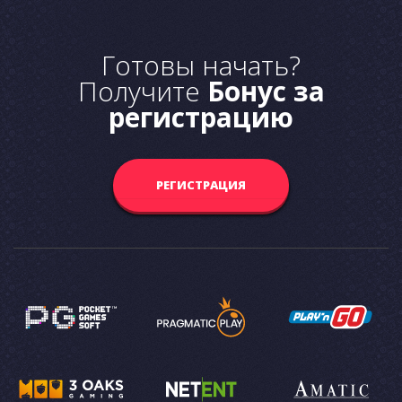
Готовы начать?
Получите
Бонус за
регистрацию
РЕГИСТРАЦИЯ