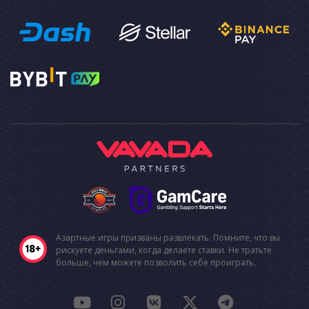
Азартные игры призваны развлекать. Помните, что вы
рискуете деньгами, когда делаете ставки. Не тратьте
больше, чем можете позволить себе проиграть.