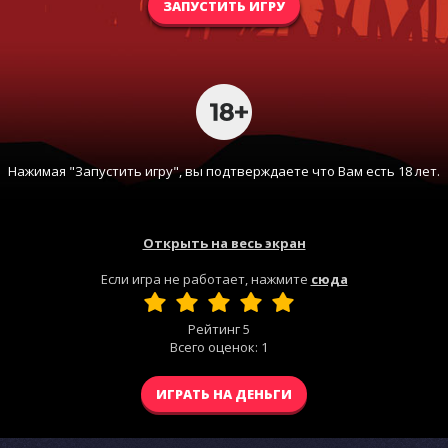
ЗАПУСТИТЬ ИГРУ
Нажимая "Запустить игру", вы подтверждаете что Вам есть 18 лет.
Открыть на весь экран
Если игра не работает, нажмите
сюда
Рейтинг
5
Всего оценок:
1
ИГРАТЬ НА ДЕНЬГИ