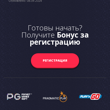
Обновлено:
08.09.2024
Готовы начать?
Получите
Бонус за
регистрацию
РЕГИСТРАЦИЯ