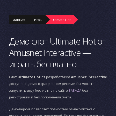
Главная
Игры
Ultimate Hot
Демо слот Ultimate Hot от
Amusnet Interactive —
играть бесплатно
Слот
Ultimate Hot
от разработчика
Amusnet Interactive
доступен в демонстрационном режиме. Вы можете
запустить игру бесплатно на сайте
ВАВАДА
без
регистрации и без пополнения счёта.
Демо-версия позволяет полностью ознакомиться с
игровым процессом, механикой, бонусными функциями и