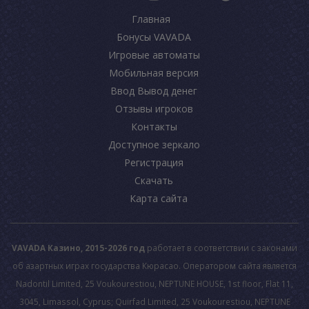
Главная
Бонусы VAVADA
Игровые автоматы
Мобильная версия
Ввод Вывод денег
Отзывы игроков
Контакты
Доступное зеркало
Регистрация
Скачать
Карта сайта
VAVADA Казино, 2015-2026 год
работает в соответствии с законами
об азартных играх государства Кюрасао. Оператором сайта является
Nadontil Limited, 25 Voukourestiou, NEPTUNE HOUSE, 1st floor, Flat 11,
3045, Limassol, Cyprus; Quirfad Limited, 25 Voukourestiou, NEPTUNE