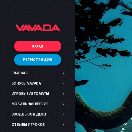
ВХОД
РЕГИСТРАЦИЯ
ГЛАВНАЯ
БОНУСЫ VAVADA
ИГРОВЫЕ АВТОМАТЫ
МОБИЛЬНАЯ ВЕРСИЯ
ВВОД ВЫВОД ДЕНЕГ
ОТЗЫВЫ ИГРОКОВ