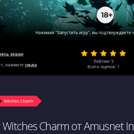
Нажимая "Запустить игру", вы подтверждаете ч
весь экран
Рейтинг
5
ет, нажмите
сюда
Всего оценок:
1
Witches Charm
 Witches Charm от Amusnet In