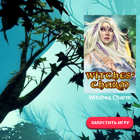
Witches Charm
ЗАПУСТИТЬ ИГРУ