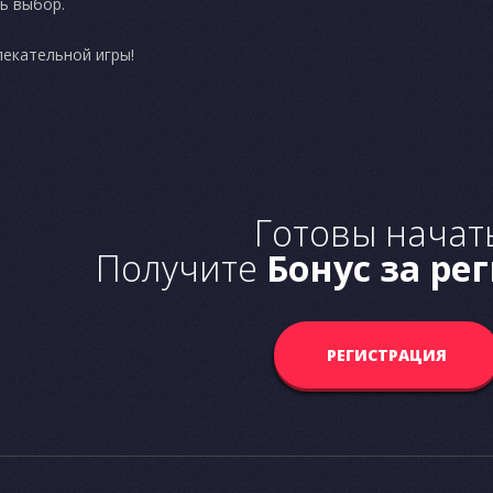
ь выбор.
лекательной игры!
Готовы начат
Получите
Бонус за ре
РЕГИСТРАЦИЯ