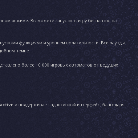
нном режиме. Вы можете запустить игру бесплатно на
нусными функциями и уровнем волатильности. Все раунды
добном темпе.
ставлено более 10 000 игровых автоматов от ведущих
active
и поддерживает адаптивный интерфейс, благодаря