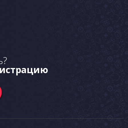
ь?
гистрацию