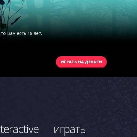
то Вам есть 18 лет.
ИГРАТЬ НА ДЕНЬГИ
teractive — играть