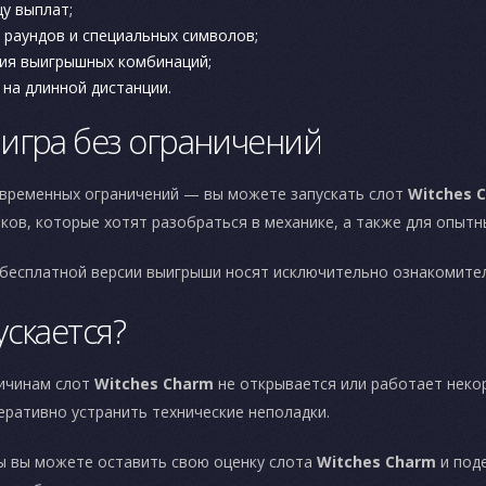
цу выплат;
 раундов и специальных символов;
ия выигрышных комбинаций;
 на длинной дистанции.
 игра без ограничений
временных ограничений — вы можете запускать слот
Witches 
ков, которые хотят разобраться в механике, а также для опытн
 бесплатной версии выигрыши носят исключительно ознакомител
ускается?
ричинам слот
Witches Charm
не открывается или работает неко
еративно устранить технические неполадки.
ы вы можете оставить свою оценку слота
Witches Charm
и под