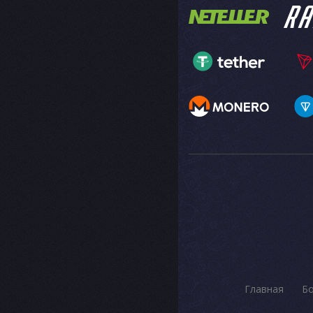
Главная
Б