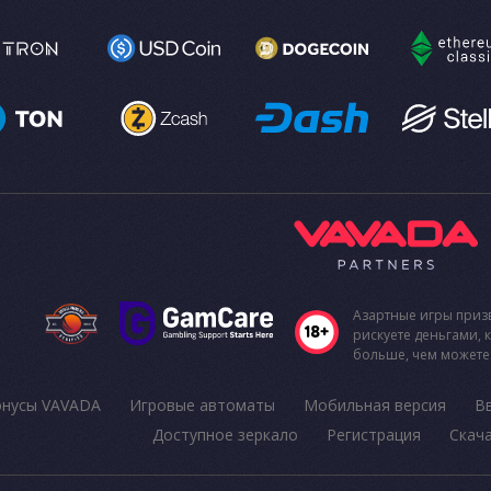
Азартные игры призв
рискуете деньгами, к
больше, чем можете 
онусы VAVADA
Игровые автоматы
Мобильная версия
В
Доступное зеркало
Регистрация
Скач