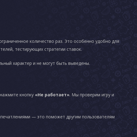
граниченное количество раз. Это особенно удобно для
телей, тестирующих стратегии ставок.
ьный характер и не могут быть выведены.
 нажмите кнопку
«Не работает»
. Мы проверим игру и
впечатлениями — это поможет другим пользователям