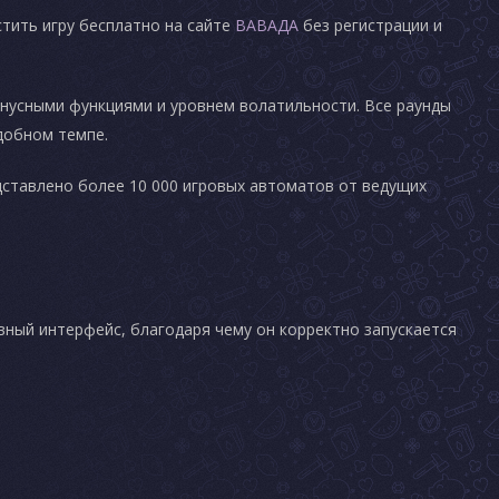
тить игру бесплатно на сайте
ВАВАДА
без регистрации и
нусными функциями и уровнем волатильности. Все раунды
добном темпе.
ставлено более 10 000 игровых автоматов от ведущих
вный интерфейс, благодаря чему он корректно запускается