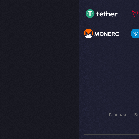
Главная
Б