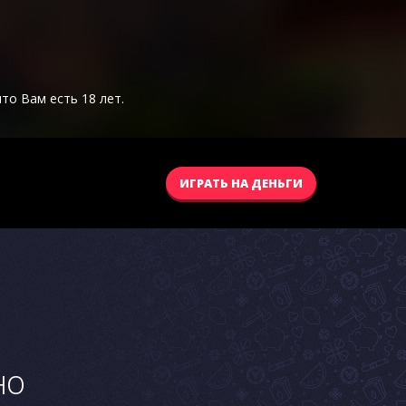
то Вам есть 18 лет.
ИГРАТЬ НА ДЕНЬГИ
но