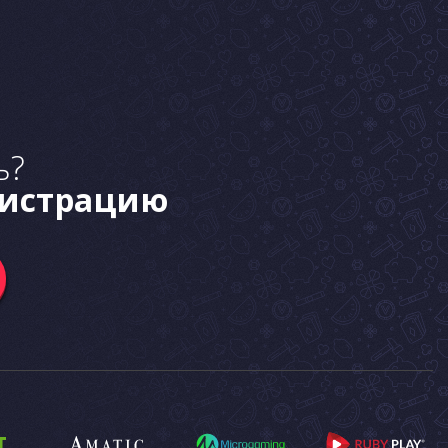
ь?
гистрацию