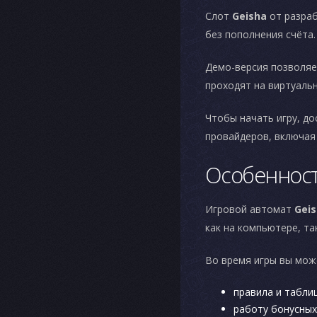
Слот
Geisha
от разра
без пополнения счёта.
Демо-версия позволяе
проходят на виртуальн
Чтобы начать игру, д
провайдеров, включая 
Особенност
Игровой автомат
Gei
как на компьютере, та
Во время игры вы мож
правила и табли
работу бонусных