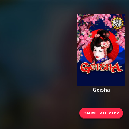
Geisha
ЗАПУСТИТЬ ИГРУ