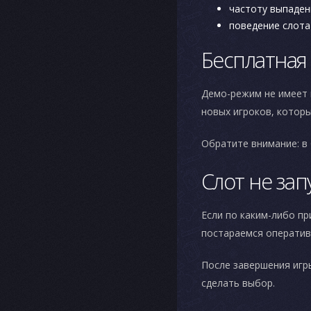
частоту выпаден
поведение слота
Бесплатная
Демо-режим не имеет 
новых игроков, которы
Обратите внимание: в
Слот не зап
Если по каким-либо п
постараемся оператив
После завершения игр
сделать выбор.