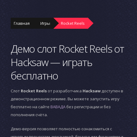
Главная
Игры
Rocket Reels
Демо слот Rocket Reels от
Hacksaw — играть
бесплатно
Слот
Rocket Reels
от разработчика
Hacksaw
доступен в
демонстрационном режиме. Вы можете запустить игру
бесплатно на сайте
ВАВАДА
без регистрации и без
пополнения счёта.
Демо-версия позволяет полностью ознакомиться с
игровым процессом, механикой, бонусными функциями и