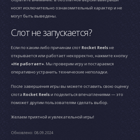
носят исключительно ознакомительный характер и не
могут быть выведены.
Слот не запускается?
Если по каким-либо причинам слот
Rocket Reels
не
открывается или работает некорректно, нажмите кнопку
«Не работает»
. Мы проверим игру и постараемся
оперативно устранить технические неполадки.
После завершения игры вы можете оставить свою оценку
слота
Rocket Reels
и поделиться впечатлениями — это
поможет другим пользователям сделать выбор.
Желаем приятной и увлекательной игры!
Обновлено:
08.09.2024