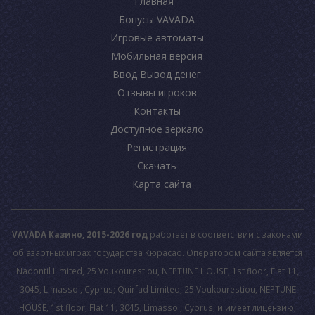
Главная
Бонусы VAVADA
Игровые автоматы
Мобильная версия
Ввод Вывод денег
Отзывы игроков
Контакты
Доступное зеркало
Регистрация
Скачать
Карта сайта
VAVADA Казино, 2015-2026 год
работает в соответствии с законами
об азартных играх государства Кюрасао. Оператором сайта является
Nadontil Limited, 25 Voukourestiou, NEPTUNE HOUSE, 1st floor, Flat 11,
3045, Limassol, Cyprus; Quirfad Limited, 25 Voukourestiou, NEPTUNE
HOUSE, 1st floor, Flat 11, 3045, Limassol, Cyprus; и имеет лицензию,