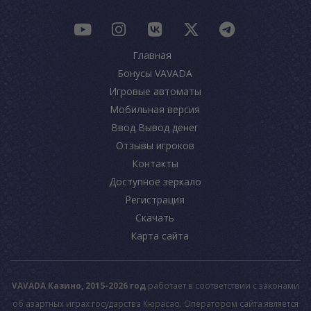
Главная
Бонусы VAVADA
Игровые автоматы
Мобильная версия
Ввод Вывод денег
Отзывы игроков
Контакты
Доступное зеркало
Регистрация
Скачать
Карта сайта
VAVADA Казино, 2015-2026 год
работает в соответствии с законами
об азартных играх государства Кюрасао. Оператором сайта является