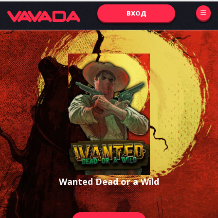
ВХОД
Wanted Dead or a Wild