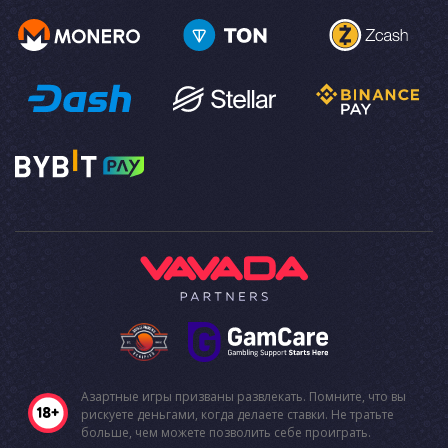
Азартные игры призваны развлекать. Помните, что вы
рискуете деньгами, когда делаете ставки. Не тратьте
больше, чем можете позволить себе проиграть.