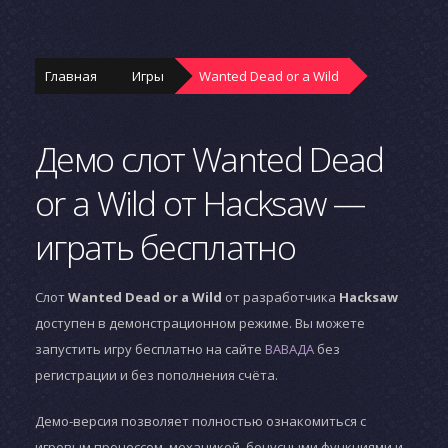
Главная
Игры
Wanted Dead or a Wild
Демо слот Wanted Dead
or a Wild от Hacksaw —
играть бесплатно
Слот
Wanted Dead or a Wild
от разработчика
Hacksaw
доступен в демонстрационном режиме. Вы можете
запустить игру бесплатно на сайте
ВАВАДА
без
регистрации и без пополнения счёта.
Демо-версия позволяет полностью ознакомиться с
игровым процессом, механикой, бонусными функциями и