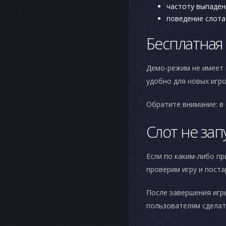
частоту выпаден
поведение слота
Бесплатная
Демо-режим не имеет 
удобно для новых игро
Обратите внимание: в
Слот не зап
Если по каким-либо п
проверим игру и поста
После завершения игр
пользователям сделат