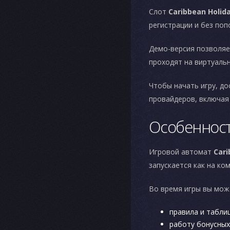
Слот
Caribbean Holid
регистрации и без поп
Демо-версия позволяе
проходят на виртуальн
Чтобы начать игру, д
провайдеров, включая 
Особенности
Игровой автомат
Cari
запускается как на ко
Во время игры вы мож
правила и табли
работу бонусных