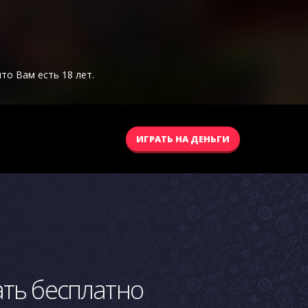
то Вам есть 18 лет.
ИГРАТЬ НА ДЕНЬГИ
ать бесплатно