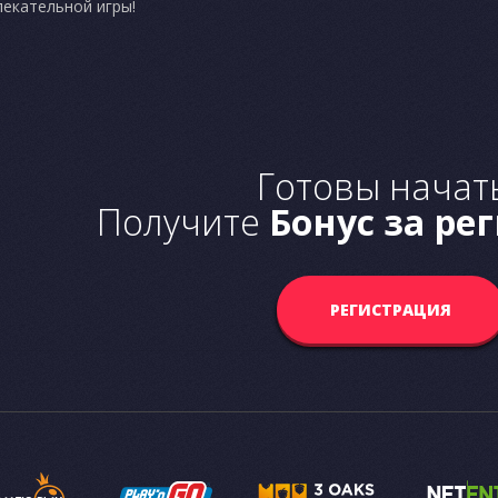
лекательной игры!
Готовы начат
Получите
Бонус за ре
РЕГИСТРАЦИЯ