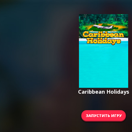
Caribbean Holidays
ЗАПУСТИТЬ ИГРУ