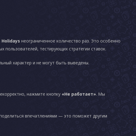
 Holidays
неограниченное количество раз. Это особенно
ых пользователей, тестирующих стратегии ставок.
ьный характер и не могут быть выведены.
некорректно, нажмите кнопку
«Не работает»
. Мы
поделиться впечатлениями — это поможет другим