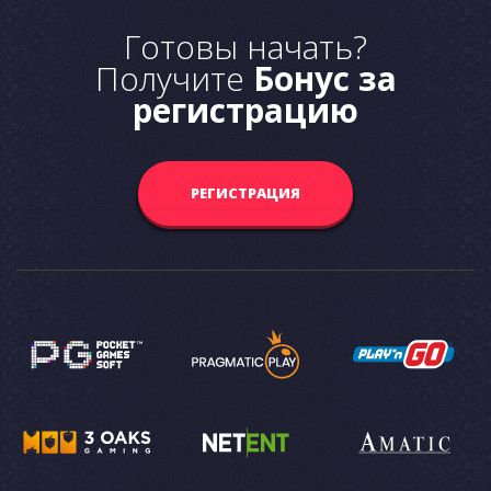
Готовы начать?
Получите
Бонус за
регистрацию
РЕГИСТРАЦИЯ