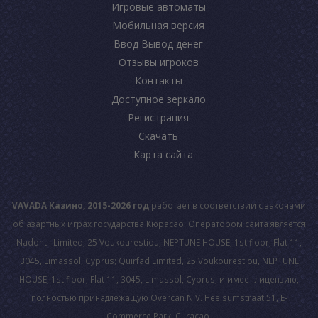
Игровые автоматы
Мобильная версия
Ввод Вывод денег
Отзывы игроков
Контакты
Доступное зеркало
Регистрация
Скачать
Карта сайта
VAVADA Казино, 2015-2026 год
работает в соответствии с законами
об азартных играх государства Кюрасао. Оператором сайта является
Nadontil Limited, 25 Voukourestiou, NEPTUNE HOUSE, 1st floor, Flat 11,
3045, Limassol, Cyprus; Quirfad Limited, 25 Voukourestiou, NEPTUNE
HOUSE, 1st floor, Flat 11, 3045, Limassol, Cyprus; и имеет лицензию,
полностью принадлежащую Overcan N.V. Heelsumstraat 51, E-
Commerce Park, Curacao.