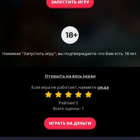
ЗАПУСТИТЬ ИГРУ
Нажимая "Запустить игру", вы подтверждаете что Вам есть 18 лет.
Открыть на весь экран
Если игра не работает, нажмите
сюда
Рейтинг
5
Всего оценок:
1
ИГРАТЬ НА ДЕНЬГИ