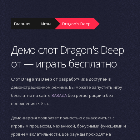
Главная
Игры
Dragon's Deep
Демо слот Dragon's Deep
от — играть бесплатно
Слот
Dragon's Deep
от разработчика
доступен в
демонстрационном режиме. Вы можете запустить игру
бесплатно на сайте
ВАВАДА
без регистрации и без
пополнения счёта.
Демо-версия позволяет полностью ознакомиться с
игровым процессом, механикой, бонусными функциями и
уровнем волатильности. Все раунды проходят на