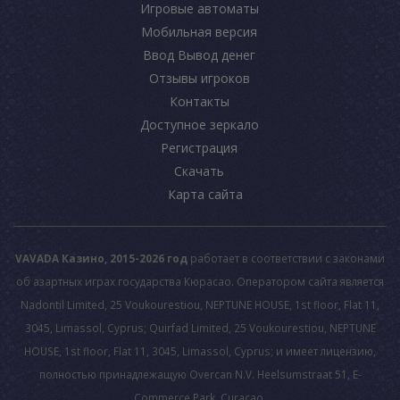
Игровые автоматы
Мобильная версия
Ввод Вывод денег
Отзывы игроков
Контакты
Доступное зеркало
Регистрация
Скачать
Карта сайта
VAVADA Казино, 2015-2026 год
работает в соответствии с законами
об азартных играх государства Кюрасао. Оператором сайта является
Nadontil Limited, 25 Voukourestiou, NEPTUNE HOUSE, 1st floor, Flat 11,
3045, Limassol, Cyprus; Quirfad Limited, 25 Voukourestiou, NEPTUNE
HOUSE, 1st floor, Flat 11, 3045, Limassol, Cyprus; и имеет лицензию,
полностью принадлежащую Overcan N.V. Heelsumstraat 51, E-
Commerce Park, Curacao.