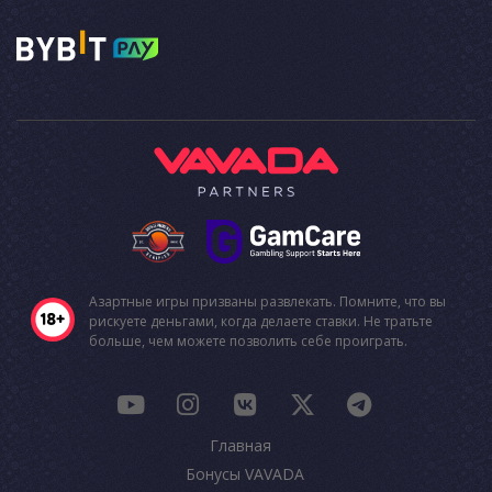
Азартные игры призваны развлекать. Помните, что вы
рискуете деньгами, когда делаете ставки. Не тратьте
больше, чем можете позволить себе проиграть.
Главная
Бонусы VAVADA