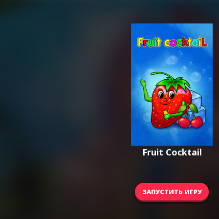
Fruit Cocktail
ЗАПУСТИТЬ ИГРУ