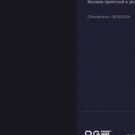
Желаем приятной и ув
Обновлено:
08.09.2024