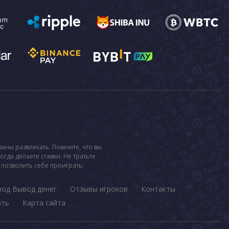
аны развлекать. Помните, что вы
огда делаете ставки. Не тратьте
позволить себе проиграть.
вод Вывод денег
Отзывы игроков
Контакты
ать
Карта сайта