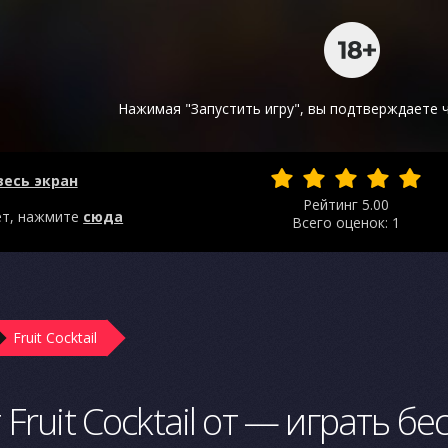
Нажимая "Запустить игру", вы подтверждаете ч
весь экран
Рейтинг
5.00
ет, нажмите
сюда
Всего оценок:
1
Fruit Cocktail
Fruit Cocktail от — играть б