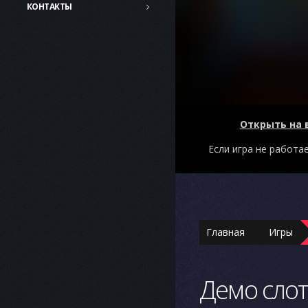
КОНТАКТЫ
Открыть на 
Если игра не работа
Главная
Игры
Демо слот 