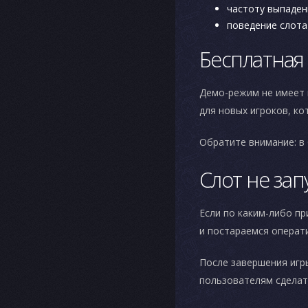
частоту выпаден
поведение слота
Бесплатная
Демо-режим не имеет 
для новых игроков, ко
Обратите внимание: в
Слот не зап
Если по каким-либо п
и постараемся операт
После завершения игр
пользователям сделат