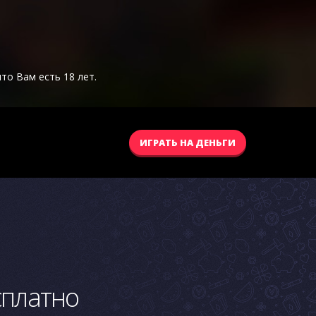
то Вам есть 18 лет.
ИГРАТЬ НА ДЕНЬГИ
есплатно