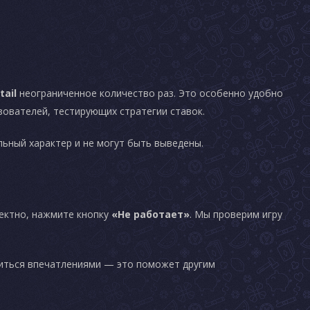
tail
неограниченное количество раз. Это особенно удобно
зователей, тестирующих стратегии ставок.
ьный характер и не могут быть выведены.
ектно, нажмите кнопку
«Не работает»
. Мы проверим игру
иться впечатлениями — это поможет другим