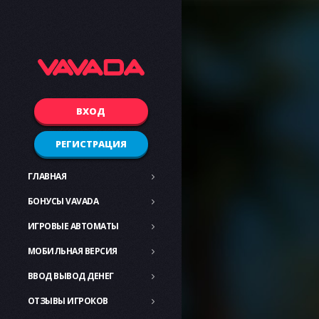
ВХОД
РЕГИСТРАЦИЯ
ГЛАВНАЯ
БОНУСЫ VAVADA
ИГРОВЫЕ АВТОМАТЫ
МОБИЛЬНАЯ ВЕРСИЯ
ВВОД ВЫВОД ДЕНЕГ
ОТЗЫВЫ ИГРОКОВ