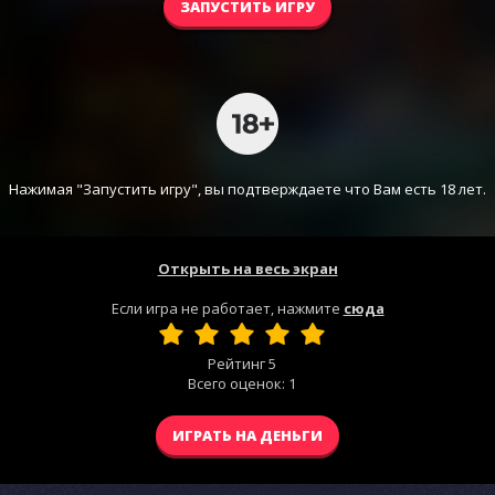
ЗАПУСТИТЬ ИГРУ
Нажимая "Запустить игру", вы подтверждаете что Вам есть 18 лет.
Открыть на весь экран
Если игра не работает, нажмите
сюда
Рейтинг
5
Всего оценок:
1
ИГРАТЬ НА ДЕНЬГИ