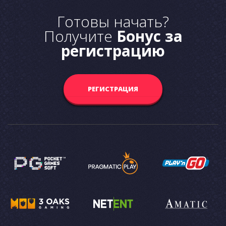
Готовы начать?
Получите
Бонус за
регистрацию
РЕГИСТРАЦИЯ