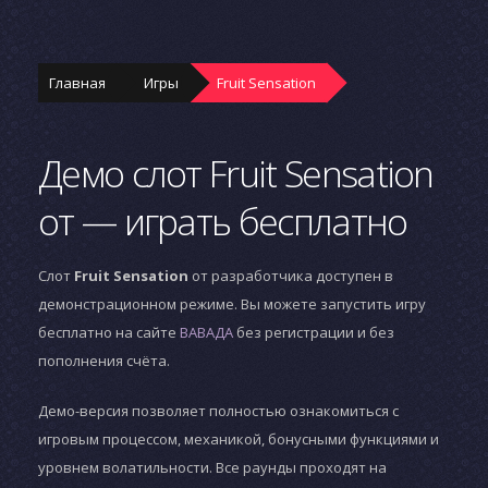
Главная
Игры
Fruit Sensation
Демо слот Fruit Sensation
от — играть бесплатно
Слот
Fruit Sensation
от разработчика
доступен в
демонстрационном режиме. Вы можете запустить игру
бесплатно на сайте
ВАВАДА
без регистрации и без
пополнения счёта.
Демо-версия позволяет полностью ознакомиться с
игровым процессом, механикой, бонусными функциями и
уровнем волатильности. Все раунды проходят на