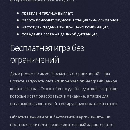
Во время игры вы можете изучить:
правила и таблицу выплат;
работу бонусных раундов и специальных символов;
частоту выпадения выигрышных комбинаций;
поведение слота на длинной дистанции.
Бесплатная игра без
ограничений
Демо-режим не имеет временных ограничений — вы
можете запускать слот
Fruit Sensation
неограниченное
количество раз. Это особенно удобно для новых игроков,
которые хотят разобраться в механике, а также для
опытных пользователей, тестирующих стратегии ставок.
Обратите внимание: в бесплатной версии выигрыши
носят исключительно ознакомительный характер и не