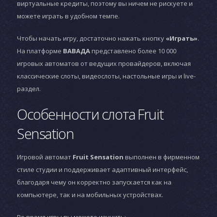
виртуальные кредиты, поэтому вы ничем не рискуете и
можете играть в удобном темпе.
Чтобы начать игру, достаточно нажать кнопку
«Играть»
.
На платформе
ВАВАДА
представлено более 10 000
игровых автоматов от ведущих провайдеров, включая
классические слоты, видеослоты, настольные игры и live-
раздел.
Особенности слота Fruit
Sensation
Игровой автомат
Fruit Sensation
выполнен в фирменном
стиле студии
и поддерживает адаптивный интерфейс,
благодаря чему он корректно запускается как на
компьютере, так и на мобильных устройствах.