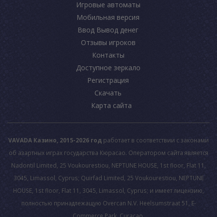
Игровые автоматы
Мобильная версия
Ввод Вывод денег
Отзывы игроков
Контакты
Доступное зеркало
Регистрация
Скачать
Карта сайта
VAVADA Казино, 2015-2026 год
работает в соответствии с законами
об азартных играх государства Кюрасао. Оператором сайта является
Nadontil Limited, 25 Voukourestiou, NEPTUNE HOUSE, 1st floor, Flat 11,
3045, Limassol, Cyprus; Quirfad Limited, 25 Voukourestiou, NEPTUNE
HOUSE, 1st floor, Flat 11, 3045, Limassol, Cyprus; и имеет лицензию,
полностью принадлежащую Overcan N.V. Heelsumstraat 51, E-
Commerce Park, Curacao.