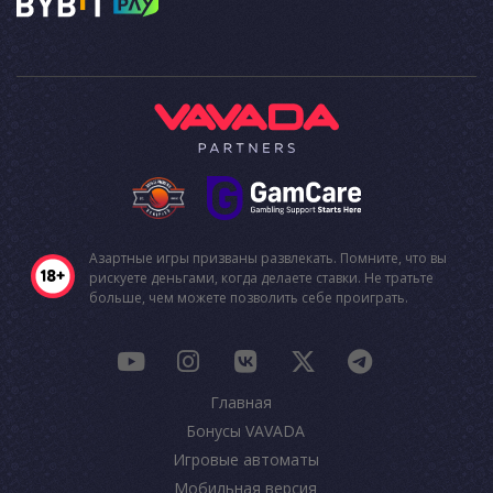
Азартные игры призваны развлекать. Помните, что вы
рискуете деньгами, когда делаете ставки. Не тратьте
больше, чем можете позволить себе проиграть.
Главная
Бонусы VAVADA
Игровые автоматы
Мобильная версия