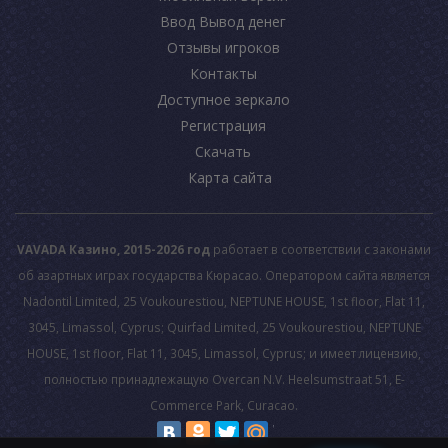
Ввод Вывод денег
Отзывы игроков
Контакты
Доступное зеркало
Регистрация
Скачать
Карта сайта
VAVADA Казино, 2015-2026 год
работает в соответствии с законами
об азартных играх государства Кюрасао. Оператором сайта является
Nadontil Limited, 25 Voukourestiou, NEPTUNE HOUSE, 1st floor, Flat 11,
3045, Limassol, Cyprus; Quirfad Limited, 25 Voukourestiou, NEPTUNE
HOUSE, 1st floor, Flat 11, 3045, Limassol, Cyprus; и имеет лицензию,
полностью принадлежащую Overcan N.V. Heelsumstraat 51, E-
Commerce Park, Curacao.