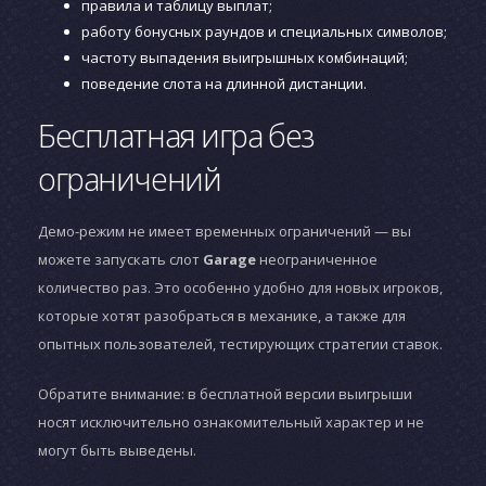
правила и таблицу выплат;
работу бонусных раундов и специальных символов;
частоту выпадения выигрышных комбинаций;
поведение слота на длинной дистанции.
Бесплатная игра без
ограничений
Демо-режим не имеет временных ограничений — вы
можете запускать слот
Garage
неограниченное
количество раз. Это особенно удобно для новых игроков,
которые хотят разобраться в механике, а также для
опытных пользователей, тестирующих стратегии ставок.
Обратите внимание: в бесплатной версии выигрыши
носят исключительно ознакомительный характер и не
могут быть выведены.