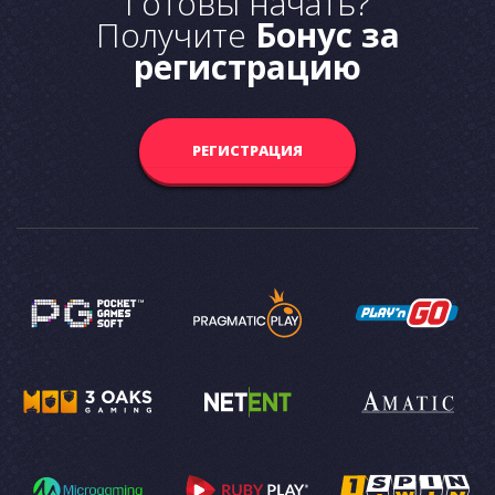
Готовы начать?
Получите
Бонус за
регистрацию
РЕГИСТРАЦИЯ