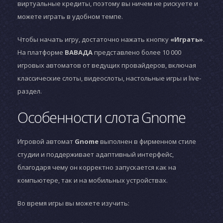
виртуальные кредиты, поэтому вы ничем не рискуете и
можете играть в удобном темпе.
Чтобы начать игру, достаточно нажать кнопку
«Играть»
.
На платформе
ВАВАДА
представлено более 10 000
игровых автоматов от ведущих провайдеров, включая
классические слоты, видеослоты, настольные игры и live-
раздел.
Особенности слота Gnome
Игровой автомат
Gnome
выполнен в фирменном стиле
студии
и поддерживает адаптивный интерфейс,
благодаря чему он корректно запускается как на
компьютере, так и на мобильных устройствах.
Во время игры вы можете изучить: