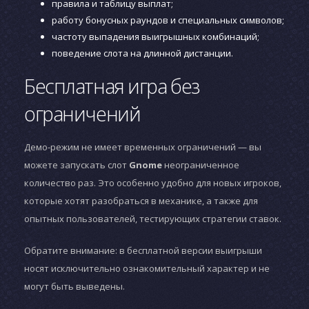
правила и таблицу выплат;
работу бонусных раундов и специальных символов;
частоту выпадения выигрышных комбинаций;
поведение слота на длинной дистанции.
Бесплатная игра без
ограничений
Демо-режим не имеет временных ограничений — вы
можете запускать слот
Gnome
неограниченное
количество раз. Это особенно удобно для новых игроков,
которые хотят разобраться в механике, а также для
опытных пользователей, тестирующих стратегии ставок.
Обратите внимание: в бесплатной версии выигрыши
носят исключительно ознакомительный характер и не
могут быть выведены.