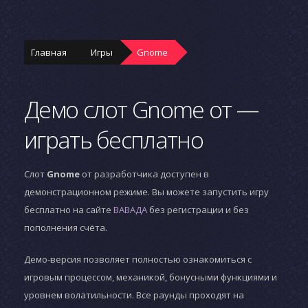
Главная
Игры
Gnome
Демо слот Gnome от —
играть бесплатно
Слот
Gnome
от разработчика
доступен в
демонстрационном режиме. Вы можете запустить игру
бесплатно на сайте
ВАВАДА
без регистрации и без
пополнения счёта.
Демо-версия позволяет полностью ознакомиться с
игровым процессом, механикой, бонусными функциями и
уровнем волатильности. Все раунды проходят на