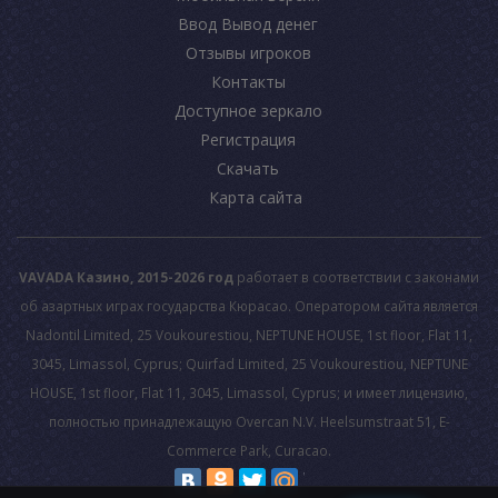
Ввод Вывод денег
Отзывы игроков
Контакты
Доступное зеркало
Регистрация
Скачать
Карта сайта
VAVADA Казино, 2015-2026 год
работает в соответствии с законами
об азартных играх государства Кюрасао. Оператором сайта является
Nadontil Limited, 25 Voukourestiou, NEPTUNE HOUSE, 1st floor, Flat 11,
3045, Limassol, Cyprus; Quirfad Limited, 25 Voukourestiou, NEPTUNE
HOUSE, 1st floor, Flat 11, 3045, Limassol, Cyprus; и имеет лицензию,
полностью принадлежащую Overcan N.V. Heelsumstraat 51, E-
Commerce Park, Curacao.