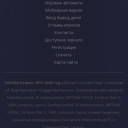
Игровые автоматы
Мобильная версия
Ввод Вывод денег
Отзывы игроков
Контакты
Доступное зеркало
Регистрация
Скачать
Карта сайта
VAVADA Казино, 2015-2026 год
работает в соответствии с законами
об азартных играх государства Кюрасао. Оператором сайта является
Nadontil Limited, 25 Voukourestiou, NEPTUNE HOUSE, 1st floor, Flat 11,
3045, Limassol, Cyprus; Quirfad Limited, 25 Voukourestiou, NEPTUNE
HOUSE, 1st floor, Flat 11, 3045, Limassol, Cyprus; и имеет лицензию,
полностью принадлежащую Overcan N.V. Heelsumstraat 51, E-
Commerce Park, Curacao.