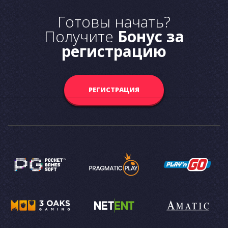
Готовы начать?
Получите
Бонус за
регистрацию
РЕГИСТРАЦИЯ