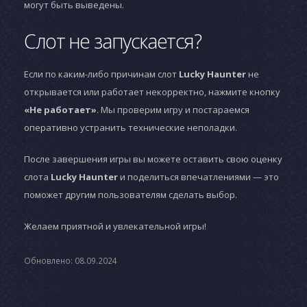
могут быть выведены.
Слот не запускается?
Если по каким-либо причинам слот
Lucky Haunter
не
открывается или работает некорректно, нажмите кнопку
«Не работает»
. Мы проверим игру и постараемся
оперативно устранить технические неполадки.
После завершения игры вы можете оставить свою оценку
слота
Lucky Haunter
и поделиться впечатлениями — это
поможет другим пользователям сделать выбор.
Желаем приятной и увлекательной игры!
Обновлено:
08.09.2024